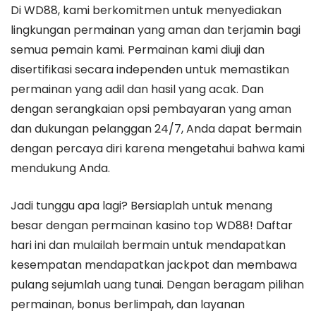
Di WD88, kami berkomitmen untuk menyediakan
lingkungan permainan yang aman dan terjamin bagi
semua pemain kami. Permainan kami diuji dan
disertifikasi secara independen untuk memastikan
permainan yang adil dan hasil yang acak. Dan
dengan serangkaian opsi pembayaran yang aman
dan dukungan pelanggan 24/7, Anda dapat bermain
dengan percaya diri karena mengetahui bahwa kami
mendukung Anda.
Jadi tunggu apa lagi? Bersiaplah untuk menang
besar dengan permainan kasino top WD88! Daftar
hari ini dan mulailah bermain untuk mendapatkan
kesempatan mendapatkan jackpot dan membawa
pulang sejumlah uang tunai. Dengan beragam pilihan
permainan, bonus berlimpah, dan layanan