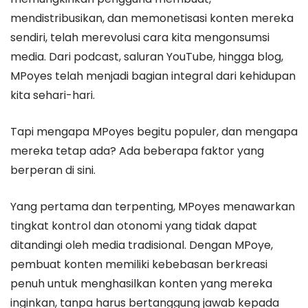
mendistribusikan, dan memonetisasi konten mereka
sendiri, telah merevolusi cara kita mengonsumsi
media. Dari podcast, saluran YouTube, hingga blog,
MPoyes telah menjadi bagian integral dari kehidupan
kita sehari-hari.
Tapi mengapa MPoyes begitu populer, dan mengapa
mereka tetap ada? Ada beberapa faktor yang
berperan di sini.
Yang pertama dan terpenting, MPoyes menawarkan
tingkat kontrol dan otonomi yang tidak dapat
ditandingi oleh media tradisional. Dengan MPoye,
pembuat konten memiliki kebebasan berkreasi
penuh untuk menghasilkan konten yang mereka
inginkan, tanpa harus bertanggung jawab kepada