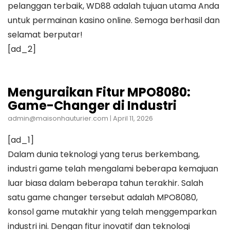
pelanggan terbaik, WD88 adalah tujuan utama Anda
untuk permainan kasino online. Semoga berhasil dan
selamat berputar!
[ad_2]
Menguraikan Fitur MPO8080:
Game-Changer di Industri
admin@maisonhauturier.com
|
April 11, 2026
[ad_1]
Dalam dunia teknologi yang terus berkembang,
industri game telah mengalami beberapa kemajuan
luar biasa dalam beberapa tahun terakhir. Salah
satu game changer tersebut adalah MPO8080,
konsol game mutakhir yang telah menggemparkan
industri ini. Dengan fitur inovatif dan teknologi