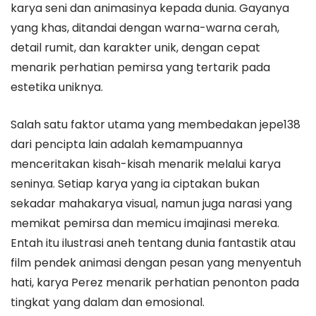
karya seni dan animasinya kepada dunia. Gayanya
yang khas, ditandai dengan warna-warna cerah,
detail rumit, dan karakter unik, dengan cepat
menarik perhatian pemirsa yang tertarik pada
estetika uniknya.
Salah satu faktor utama yang membedakan jepe138
dari pencipta lain adalah kemampuannya
menceritakan kisah-kisah menarik melalui karya
seninya. Setiap karya yang ia ciptakan bukan
sekadar mahakarya visual, namun juga narasi yang
memikat pemirsa dan memicu imajinasi mereka.
Entah itu ilustrasi aneh tentang dunia fantastik atau
film pendek animasi dengan pesan yang menyentuh
hati, karya Perez menarik perhatian penonton pada
tingkat yang dalam dan emosional.