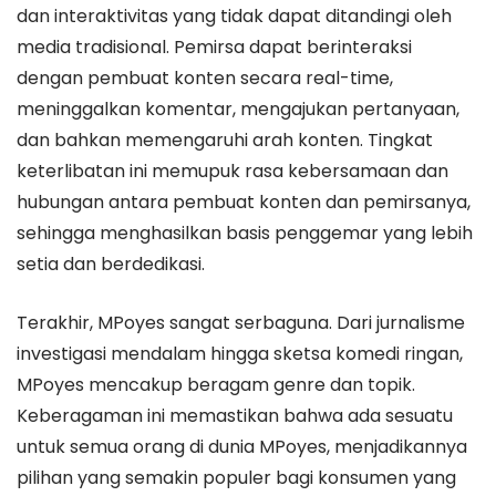
dan interaktivitas yang tidak dapat ditandingi oleh
media tradisional. Pemirsa dapat berinteraksi
dengan pembuat konten secara real-time,
meninggalkan komentar, mengajukan pertanyaan,
dan bahkan memengaruhi arah konten. Tingkat
keterlibatan ini memupuk rasa kebersamaan dan
hubungan antara pembuat konten dan pemirsanya,
sehingga menghasilkan basis penggemar yang lebih
setia dan berdedikasi.
Terakhir, MPoyes sangat serbaguna. Dari jurnalisme
investigasi mendalam hingga sketsa komedi ringan,
MPoyes mencakup beragam genre dan topik.
Keberagaman ini memastikan bahwa ada sesuatu
untuk semua orang di dunia MPoyes, menjadikannya
pilihan yang semakin populer bagi konsumen yang