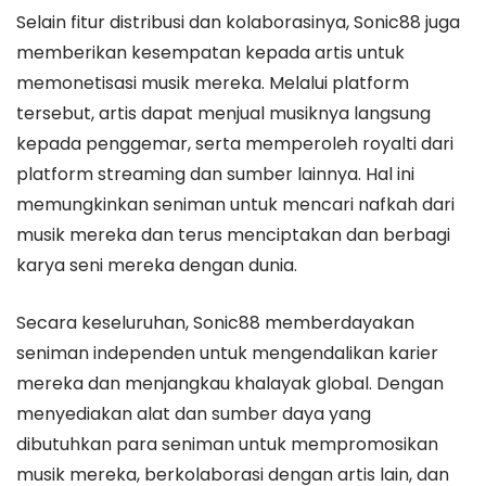
Selain fitur distribusi dan kolaborasinya, Sonic88 juga
memberikan kesempatan kepada artis untuk
memonetisasi musik mereka. Melalui platform
tersebut, artis dapat menjual musiknya langsung
kepada penggemar, serta memperoleh royalti dari
platform streaming dan sumber lainnya. Hal ini
memungkinkan seniman untuk mencari nafkah dari
musik mereka dan terus menciptakan dan berbagi
karya seni mereka dengan dunia.
Secara keseluruhan, Sonic88 memberdayakan
seniman independen untuk mengendalikan karier
mereka dan menjangkau khalayak global. Dengan
menyediakan alat dan sumber daya yang
dibutuhkan para seniman untuk mempromosikan
musik mereka, berkolaborasi dengan artis lain, dan