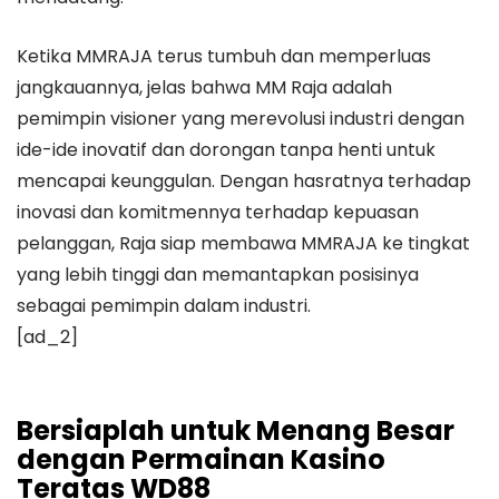
Ketika MMRAJA terus tumbuh dan memperluas
jangkauannya, jelas bahwa MM Raja adalah
pemimpin visioner yang merevolusi industri dengan
ide-ide inovatif dan dorongan tanpa henti untuk
mencapai keunggulan. Dengan hasratnya terhadap
inovasi dan komitmennya terhadap kepuasan
pelanggan, Raja siap membawa MMRAJA ke tingkat
yang lebih tinggi dan memantapkan posisinya
sebagai pemimpin dalam industri.
[ad_2]
Bersiaplah untuk Menang Besar
dengan Permainan Kasino
Teratas WD88