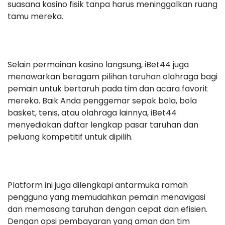
suasana kasino fisik tanpa harus meninggalkan ruang
tamu mereka.
Selain permainan kasino langsung, iBet44 juga
menawarkan beragam pilihan taruhan olahraga bagi
pemain untuk bertaruh pada tim dan acara favorit
mereka. Baik Anda penggemar sepak bola, bola
basket, tenis, atau olahraga lainnya, iBet44
menyediakan daftar lengkap pasar taruhan dan
peluang kompetitif untuk dipilih.
Platform ini juga dilengkapi antarmuka ramah
pengguna yang memudahkan pemain menavigasi
dan memasang taruhan dengan cepat dan efisien.
Dengan opsi pembayaran yang aman dan tim