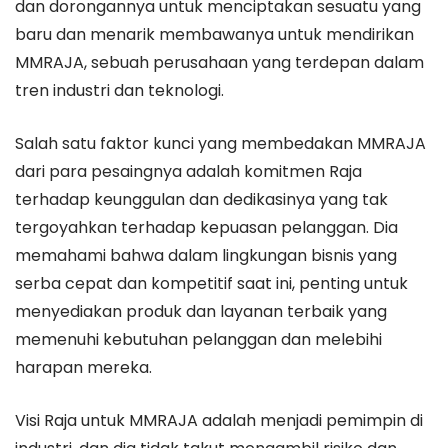
dan dorongannya untuk menciptakan sesuatu yang
baru dan menarik membawanya untuk mendirikan
MMRAJA, sebuah perusahaan yang terdepan dalam
tren industri dan teknologi.
Salah satu faktor kunci yang membedakan MMRAJA
dari para pesaingnya adalah komitmen Raja
terhadap keunggulan dan dedikasinya yang tak
tergoyahkan terhadap kepuasan pelanggan. Dia
memahami bahwa dalam lingkungan bisnis yang
serba cepat dan kompetitif saat ini, penting untuk
menyediakan produk dan layanan terbaik yang
memenuhi kebutuhan pelanggan dan melebihi
harapan mereka.
Visi Raja untuk MMRAJA adalah menjadi pemimpin di