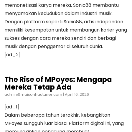
memonetisasi karya mereka, Sonic88 membantu
menyamakan kedudukan dalam industri musik.
Dengan platform seperti Sonic88, artis independen
memiliki kesempatan untuk membangun karier yang
sukses dengan cara mereka sendiri dan berbagi
musik dengan penggemar di seluruh dunia.
[ad_2]
The Rise of MPoyes: Mengapa
Mereka Tetap Ada
admin@maisonhauturier.com
|
April 16, 2026
[ad_1]
Dalam beberapa tahun terakhir, kebangkitan
MPoyes sungguh luar biasa. Platform digital ini, yang
memungkinkan pengguna membuat,