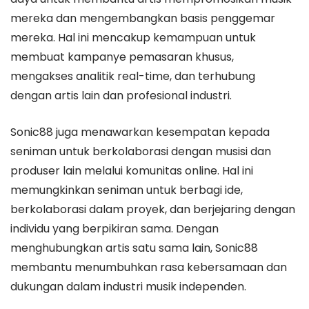
mereka dan mengembangkan basis penggemar
mereka. Hal ini mencakup kemampuan untuk
membuat kampanye pemasaran khusus,
mengakses analitik real-time, dan terhubung
dengan artis lain dan profesional industri.
Sonic88 juga menawarkan kesempatan kepada
seniman untuk berkolaborasi dengan musisi dan
produser lain melalui komunitas online. Hal ini
memungkinkan seniman untuk berbagi ide,
berkolaborasi dalam proyek, dan berjejaring dengan
individu yang berpikiran sama. Dengan
menghubungkan artis satu sama lain, Sonic88
membantu menumbuhkan rasa kebersamaan dan
dukungan dalam industri musik independen.