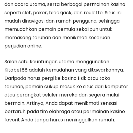
dan acara utama, serta berbagai permainan kasino
seperti slot, poker, blackjack, dan roulette. Situs ini
mudah dinavigasi dan ramah pengguna, sehingga
memudahkan pemain pemula sekalipun untuk
memasang taruhan dan menikmati keseruan
perjudian online.
Salah satu keuntungan utama menggunakan
Kitabet88 adalah kemudahan yang ditawarkannya.
Daripada harus pergi ke kasino fisik atau toko
taruhan, pemain cukup masuk ke situs dari komputer
atau perangkat seluler mereka dan segera mulai
bermain. Artinya, Anda dapat menikmati sensasi
bertaruh pada tim olahraga atau permainan kasino
favorit Anda tanpa harus meninggalkan rumah.