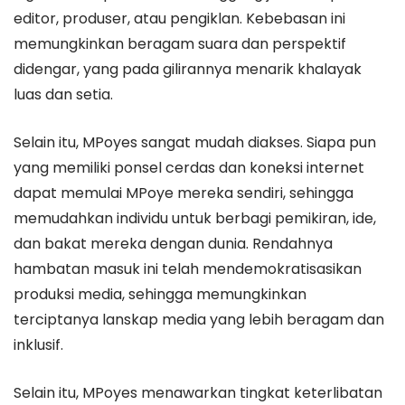
editor, produser, atau pengiklan. Kebebasan ini
memungkinkan beragam suara dan perspektif
didengar, yang pada gilirannya menarik khalayak
luas dan setia.
Selain itu, MPoyes sangat mudah diakses. Siapa pun
yang memiliki ponsel cerdas dan koneksi internet
dapat memulai MPoye mereka sendiri, sehingga
memudahkan individu untuk berbagi pemikiran, ide,
dan bakat mereka dengan dunia. Rendahnya
hambatan masuk ini telah mendemokratisasikan
produksi media, sehingga memungkinkan
terciptanya lanskap media yang lebih beragam dan
inklusif.
Selain itu, MPoyes menawarkan tingkat keterlibatan