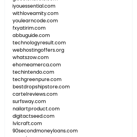
iyouessential.com
withloveamity.com
youlearncode.com
fxyatirim.com
abbuguide.com
technologyresult.com
webhostingoffers.org
whatszow.com
ehomeamerca.com
techintendo.com
techgreenpure.com
bestdropshipstore.com
cartelreviews.com
surfsway.com
nailartproduct.com
digitactseed.com
lvlcraft.com
90secondmoneyloans.com