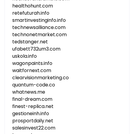
healthohunt.com
retefuturah.info
smartinvestinginfo.info
technewsalliance.com
technonetmarket.com
tedstanger.net
ufabett732um3.com
uskola.info
wagonpaints.info
waitfornext.com
clearvisionmarketing.co
quantum-code.co
whatnews.me
final-dream.com
finest-replica.net
gestioneinh.info
prosportdaily.net
salesinvest22.com