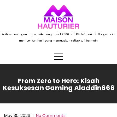
Skip
to
content
Raih kemenangan tanpa risiko dengan slot X500 dari PG Soft hari ini. Slot gacor ini
memberikan hasil yang memuaskan setiap kali bermain.
From Zero to Hero: Kisah
Kesuksesan Gaming Aladdin666
May 30, 2026
|
No Comments