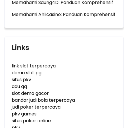
Memahami Saung4D: Panduan Komprehensif
Memahami Ahlicasino: Panduan Komprehensif
Links
link slot terpercaya
demo slot pg
situs pkv
adu qq
slot demo gacor
bandar judi bola terpercaya
judi poker terpercaya
pkv games
situs poker online
pkv