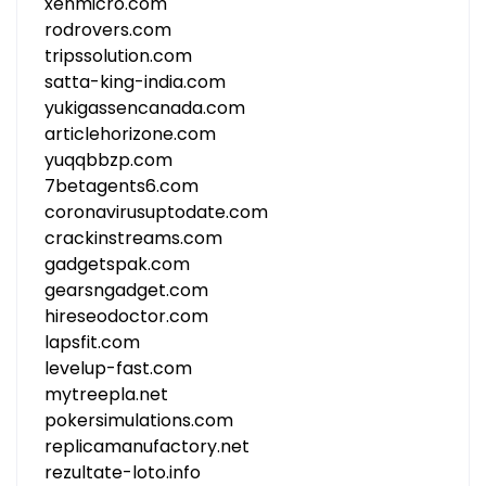
xenmicro.com
rodrovers.com
tripssolution.com
satta-king-india.com
yukigassencanada.com
articlehorizone.com
yuqqbbzp.com
7betagents6.com
coronavirusuptodate.com
crackinstreams.com
gadgetspak.com
gearsngadget.com
hireseodoctor.com
lapsfit.com
levelup-fast.com
mytreepla.net
pokersimulations.com
replicamanufactory.net
rezultate-loto.info