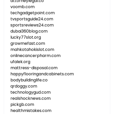
attorneylegal.co
voomb.com
techgadgetpoint.com
tvsportsguide24.com
sportsreviews24.com
dubai360blog.com
lucky77slot.org
growmefast.com
mahkotahokislot.com
onlinecancerpharm.com
ufalek.org
mattress-disposal.com
happyflooringandcabinets.com
bodybuildinglife.co
qrdoggy.com
technologygud.com
realshocknews.com
pickgb.com
healthmistakes.com