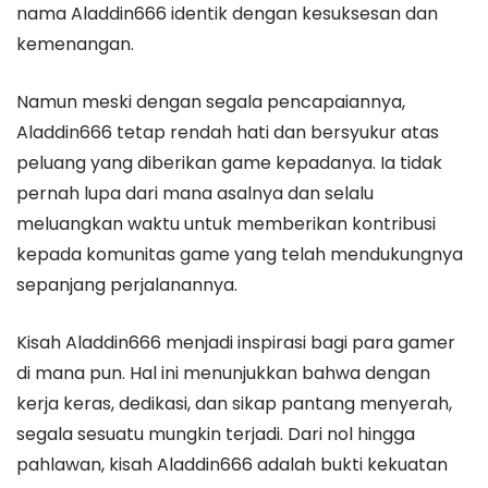
nama Aladdin666 identik dengan kesuksesan dan
kemenangan.
Namun meski dengan segala pencapaiannya,
Aladdin666 tetap rendah hati dan bersyukur atas
peluang yang diberikan game kepadanya. Ia tidak
pernah lupa dari mana asalnya dan selalu
meluangkan waktu untuk memberikan kontribusi
kepada komunitas game yang telah mendukungnya
sepanjang perjalanannya.
Kisah Aladdin666 menjadi inspirasi bagi para gamer
di mana pun. Hal ini menunjukkan bahwa dengan
kerja keras, dedikasi, dan sikap pantang menyerah,
segala sesuatu mungkin terjadi. Dari nol hingga
pahlawan, kisah Aladdin666 adalah bukti kekuatan