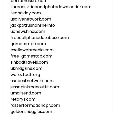
pertamaskre.com
threadsvideoandphotodownloader.com
techgiddy.com
usalivenetwork.com
jackpotrushonline.info
ucnewshindi.com
freecellphonedatabase.com
gamersrope.com
exellewebmedia.com
free-gamestop.com
sinbadtravels.com
ukmagzine.com
wareztech.org
usabestnetwork.com
jessepinkmanoutfit.com
umailsend.com
retarys.com
fasterformationcpf.com
goldensnuggles.com