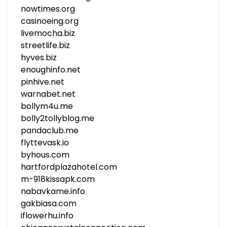
nowtimes.org
casinoeing.org
livemocha.biz
streetlife.biz
hyves.biz
enoughinfo.net
pinhive.net
warnabet.net
bollym4u.me
bolly2tollyblog.me
pandaclub.me
flyttevask.io
byhous.com
hartfordplazahotel.com
m-918kissapk.com
nabavkame.info
gakbiasa.com
iflowerhu.info