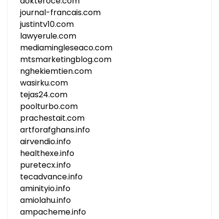
dokteroce.com
journal-francais.com
justintv10.com
lawyerule.com
mediamingleseaco.com
mtsmarketingblog.com
nghekiemtien.com
wasirku.com
tejas24.com
poolturbo.com
prachestait.com
artforafghans.info
airvendio.info
healthexe.info
puretecx.info
tecadvance.info
aminityio.info
amiolahu.info
ampacheme.info