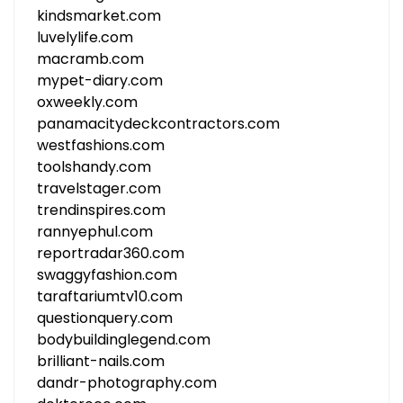
kindsmarket.com
luvelylife.com
macramb.com
mypet-diary.com
oxweekly.com
panamacitydeckcontractors.com
westfashions.com
toolshandy.com
travelstager.com
trendinspires.com
rannyephul.com
reportradar360.com
swaggyfashion.com
taraftariumtv10.com
questionquery.com
bodybuildinglegend.com
brilliant-nails.com
dandr-photography.com