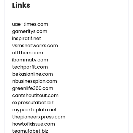
Links
uae-times.com
gamerifys.com
inspiratif.net
vsmsnetworks.com
offthem.com
ibommatv.com
techporfit.com
bekasionline.com
nbusinessplan.com
greenlife360.com
cantshoutitout.com
expressufabet.biz
mypuertoplata.net
thepioneerxpress.com
howtofixissue.com
teamufabet.biz