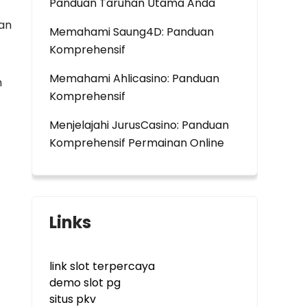
Panduan Taruhan Utama Anda
an
Memahami Saung4D: Panduan
Komprehensif
Memahami Ahlicasino: Panduan
h
Komprehensif
Menjelajahi JurusCasino: Panduan
Komprehensif Permainan Online
Links
link slot terpercaya
demo slot pg
situs pkv