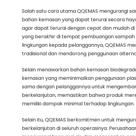
Salah satu cara utama QQEMAS mengurangi s
bahan kemasan yang dapat terurai secara haya
agar dapat terurai dengan cepat dan mudah di
yang berakhir di tempat pembuangan sampah 
lingkungan kepada pelanggannya, QQEMAS me
tradisional dan mendorong penggunaan alternat
Selain menawarkan bahan kemasan biodegrada
kemasan yang meminimalkan penggunaan plasti
sama dengan pelanggannya untuk mengembang
berkelanjutan, memastikan bahwa produk mereka
memiliki dampak minimal terhadap lingkungan.
Selain itu, QQEMAS berkomitmen untuk mengur
berkelanjutan di seluruh operasinya. Perusahaa