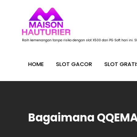
Skip
to
content
Raih kemenangan tanpa risiko dengan slot X500 dari PG Soft hari ini.
HOME
SLOT GACOR
SLOT GRATI
Bagaimana QQEMAS