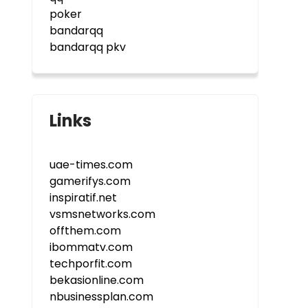
poker
bandarqq
bandarqq pkv
Links
uae-times.com
gamerifys.com
inspiratif.net
vsmsnetworks.com
offthem.com
ibommatv.com
techporfit.com
bekasionline.com
nbusinessplan.com