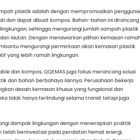
ampah plastik adalah dengan mempromosikan pengguna
ti dan dapat dibuat kompos. Bahan-bahan ini dirancang
 lingkungan, sehingga mengurangi jumlah sampah plastik
dan lautan. Dengan menawarkan pilihan kemasan rama
mbantu mengurangi permintaan akan kemasan plastik
if yang lebih ramah lingkungan.
ble dan kompos, QQEMAS juga fokus merancang solusi
k dan bahan berbahaya lainnya. Perusahaan bekerja
kan desain kemasan khusus yang fungsional dan
 tidak hanya terlindungi selama transit tetapi juga
angi dampak lingkungan dengan menerapkan praktik
n telah berinvestasi pada peralatan hemat energi,