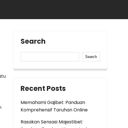
Search
Search
atu
Recent Posts
Memahami Gajibet: Panduan
m
Komprehensif Taruhan Online
Rasakan Sensasi Majestibet: