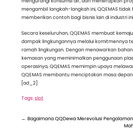
mengurangi konsumsi air, dan menerapkan pro
mengambil langkah-langkah ini, QQEMAS tidak
memberikan contoh bagi bisnis lain di industri ini
Secara keseluruhan, QQEMAS membuat kemajuan
dampak lingkungannya melalui komitmennya te
ramah lingkungan. Dengan menawarkan bahan 
kemasan yang meminimalkan penggunaan plastik
operasinya, QQEMAS memimpin upaya melawan po
QQEMAS membantu menciptakan masa depan yang
[ad_2]
Tags:
slot
Post
←
Bagaimana QQDewa Merevolusi Pengalaman
Mah
navigation