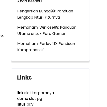
Anda Ketahui
Pengertian Bunga99: Panduan
Lengkap Fitur-Fiturnya
Memahami Winlose99: Panduan
Utama untuk Para Gamer
e,
Memahami Parlay4D: Panduan
Komprehensif
Links
link slot terpercaya
demo slot pg
situs pkv