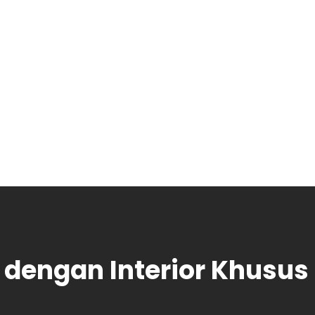
dengan Interior Khusus