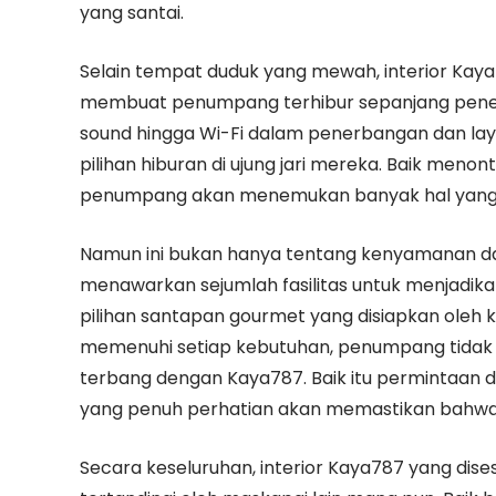
yang santai.
Selain tempat duduk yang mewah, interior Kaya
membuat penumpang terhibur sepanjang penerba
sound hingga Wi-Fi dalam penerbangan dan l
pilihan hiburan di ujung jari mereka. Baik men
penumpang akan menemukan banyak hal yang
Namun ini bukan hanya tentang kenyamanan dan 
menawarkan sejumlah fasilitas untuk menjadi
pilihan santapan gourmet yang disiapkan oleh
memenuhi setiap kebutuhan, penumpang tidak 
terbang dengan Kaya787. Baik itu permintaan 
yang penuh perhatian akan memastikan bahwa s
Secara keseluruhan, interior Kaya787 yang d