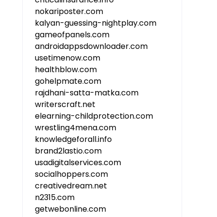
nokariposter.com
kalyan-guessing-nightplay.com
gameofpanels.com
androidappsdownloader.com
usetimenow.com
healthblow.com
gohelpmate.com
rajdhani-satta-matka.com
writerscraft.net
elearning-childprotection.com
wrestling4mena.com
knowledgeforall.info
brand2lastio.com
usadigitalservices.com
socialhoppers.com
creativedream.net
n2315.com
getwebonline.com