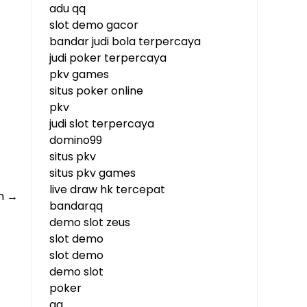
adu qq
slot demo gacor
bandar judi bola terpercaya
judi poker terpercaya
pkv games
situs poker online
pkv
judi slot terpercaya
domino99
situs pkv
situs pkv games
live draw hk tercepat
an
→
bandarqq
demo slot zeus
slot demo
slot demo
demo slot
poker
qq