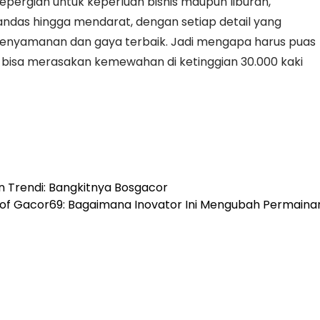
bepergian untuk keperluan bisnis maupun liburan,
andas hingga mendarat, dengan setiap detail yang
enyamanan dan gaya terbaik. Jadi mengapa harus puas
bisa merasakan kemewahan di ketinggian 30.000 kaki
n Trendi: Bangkitnya Bosgacor
 of Gacor69: Bagaimana Inovator Ini Mengubah Permain