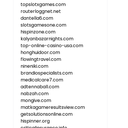
topslotxgames.com
routerloggnet.net
dantella6.com
slotsgamesone.com
hispinzone.com
kalyanbazarnights.com
top-online-casino-usa.com
honghuidoor.com
flowingtravel.com
nineniki.com
brandiospecialists.com
medicalcare7.com
adtennaball.com
nabzah.com
mongive.com
matkagameresultsview.com
getsolutionsonline.com
hispinner.org
criticalinsurance.info