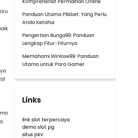
Komprehensif Permainan Online
aru
Panduan Utama Plisbet: Yang Perlu
Anda Ketahui
baik
Pengertian Bunga99: Panduan
Lengkap Fitur-Fiturnya
Memahami Winlose99: Panduan
Utama untuk Para Gamer
nya
tif
Links
ama
link slot terpercaya
a.
demo slot pg
situs pkv