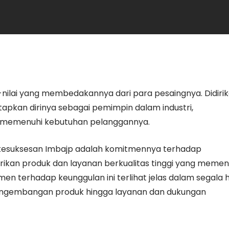
i-nilai yang membedakannya dari para pesaingnya. Didiri
pkan dirinya sebagai pemimpin dalam industri,
g memenuhi kebutuhan pelanggannya.
k kesuksesan Imbajp adalah komitmennya terhadap
kan produk dan layanan berkualitas tinggi yang memen
men terhadap keunggulan ini terlihat jelas dalam segala 
 pengembangan produk hingga layanan dan dukungan