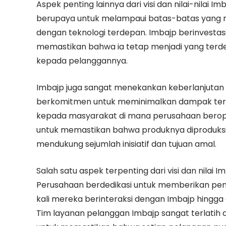
Aspek penting lainnya dari visi dan nilai-nilai 
berupaya untuk melampaui batas-batas yang 
dengan teknologi terdepan. Imbajp berinvesta
memastikan bahwa ia tetap menjadi yang terde
kepada pelanggannya.
Imbajp juga sangat menekankan keberlanjutan 
berkomitmen untuk meminimalkan dampak terha
kepada masyarakat di mana perusahaan berop
untuk memastikan bahwa produknya diproduksi d
mendukung sejumlah inisiatif dan tujuan amal.
Salah satu aspek terpenting dari visi dan nila
Perusahaan berdedikasi untuk memberikan pen
kali mereka berinteraksi dengan Imbajp hingg
Tim layanan pelanggan Imbajp sangat terlatih