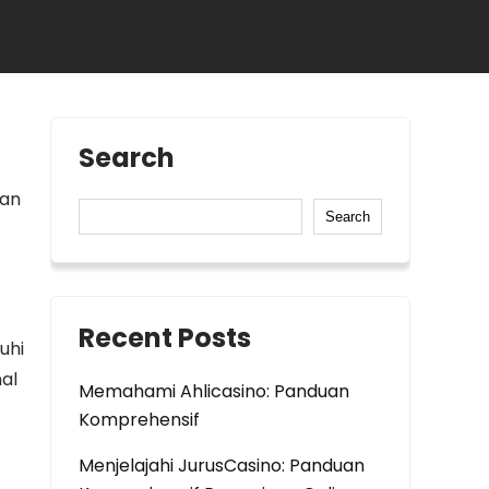
Search
kan
Search
Recent Posts
uhi
hal
Memahami Ahlicasino: Panduan
Komprehensif
Menjelajahi JurusCasino: Panduan