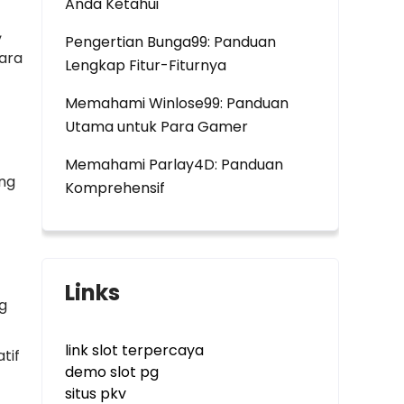
Anda Ketahui
,
Pengertian Bunga99: Panduan
ara
Lengkap Fitur-Fiturnya
Memahami Winlose99: Panduan
Utama untuk Para Gamer
Memahami Parlay4D: Panduan
ng
Komprehensif
Links
g
link slot terpercaya
tif
demo slot pg
situs pkv