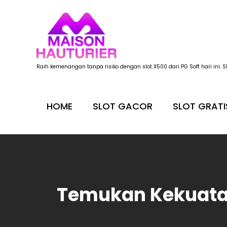
Skip
to
content
Raih kemenangan tanpa risiko dengan slot X500 dari PG Soft hari ini.
HOME
SLOT GACOR
SLOT GRATI
Temukan Kekuatan