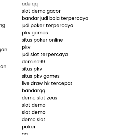
adu qq
slot demo gacor
bandar judi bola terpercaya
ng
judi poker terpercaya
pkv games
situs poker online
pkv
ngan
judi slot terpercaya
domino99
kan
situs pkv
situs pkv games
live draw hk tercepat
bandarqq
demo slot zeus
slot demo
slot demo
demo slot
poker
qq