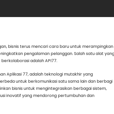
gan, bisnis terus mencari cara baru untuk merampingkan
eningkatkan pengalaman pelanggan. Salah satu alat yan
 berkolaborasi adalah API77.
 Aplikasi 77, adalah teknologi mutakhir yang
erbeda untuk berkomunikasi satu sama lain dan berbagi
inkan bisnis untuk mengintegrasikan berbagai sistem,
usi inovatif yang mendorong pertumbuhan dan