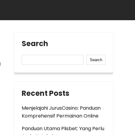
Search
Search
g
Recent Posts
Menjelajahi JurusCasino: Panduan
Komprehensif Permainan Online
Panduan Utama Plisbet: Yang Perlu