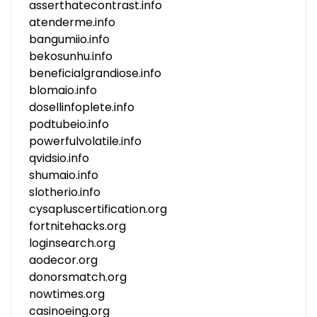
asserthatecontrast.info
atenderme.info
bangumiio.info
bekosunhu.info
beneficialgrandiose.info
blomaio.info
dosellinfoplete.info
podtubeio.info
powerfulvolatile.info
qvidsio.info
shumaio.info
slotherio.info
cysapluscertification.org
fortnitehacks.org
loginsearch.org
aodecor.org
donorsmatch.org
nowtimes.org
casinoeing.org