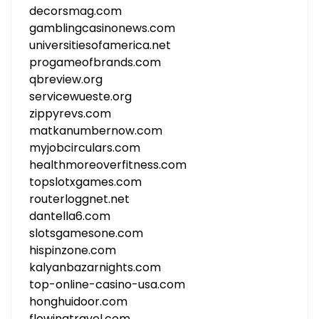
decorsmag.com
gamblingcasinonews.com
universitiesofamerica.net
progameofbrands.com
qbreview.org
servicewueste.org
zippyrevs.com
matkanumbernow.com
myjobcirculars.com
healthmoreoverfitness.com
topslotxgames.com
routerloggnet.net
dantella6.com
slotsgamesone.com
hispinzone.com
kalyanbazarnights.com
top-online-casino-usa.com
honghuidoor.com
flowingtravel.com