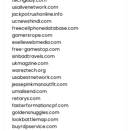
techgiddy.com
usalivenetwork.com
jackpotrushonline.info
ucnewshindi.com
freecellphonedatabase.com
gamersrope.com
exellewebmedia.com
free-gamestop.com
sinbadtravels.com
ukmagzine.com
wareztech.org
usabestnetwork.com
jessepinkmanoutfit.com
umailsend.com
retarys.com
fasterformationcpf.com
goldensnuggles.com
lookbattlemap.com
buyrdpservice.com