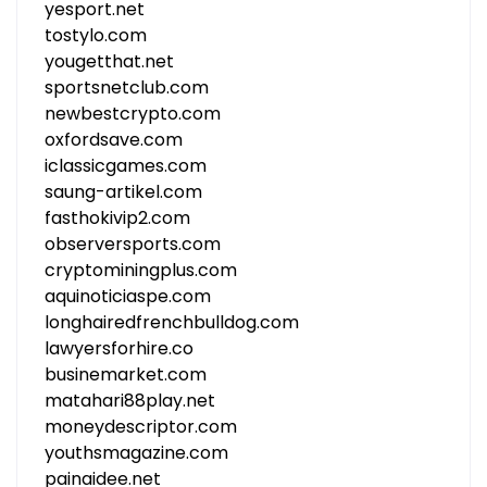
yesport.net
tostylo.com
yougetthat.net
sportsnetclub.com
newbestcrypto.com
oxfordsave.com
iclassicgames.com
saung-artikel.com
fasthokivip2.com
observersports.com
cryptominingplus.com
aquinoticiaspe.com
longhairedfrenchbulldog.com
lawyersforhire.co
businemarket.com
matahari88play.net
moneydescriptor.com
youthsmagazine.com
painaidee.net