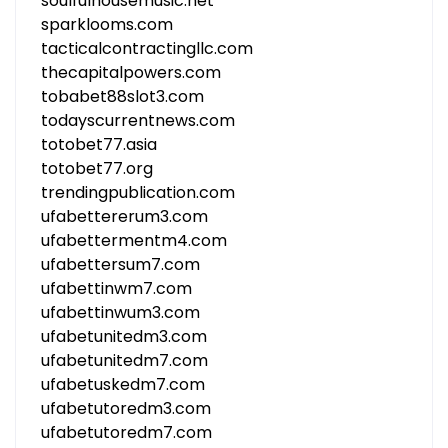
soulfulhousemusic.net
sparklooms.com
tacticalcontractingllc.com
thecapitalpowers.com
tobabet88slot3.com
todayscurrentnews.com
totobet77.asia
totobet77.org
trendingpublication.com
ufabettererum3.com
ufabettermentm4.com
ufabettersum7.com
ufabettinwm7.com
ufabettinwum3.com
ufabetunitedm3.com
ufabetunitedm7.com
ufabetuskedm7.com
ufabetutoredm3.com
ufabetutoredm7.com