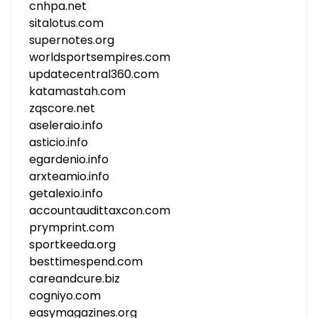
cnhpa.net
sitalotus.com
supernotes.org
worldsportsempires.com
updatecentral360.com
katamastah.com
zqscore.net
aseleraio.info
asticio.info
egardenio.info
arxteamio.info
getalexio.info
accountaudittaxcon.com
prymprint.com
sportkeeda.org
besttimespend.com
careandcure.biz
cogniyo.com
easymagazines.org