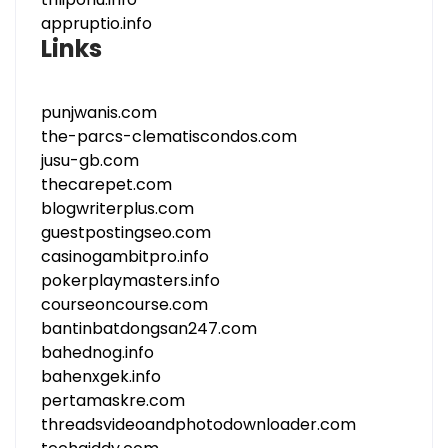
appruptio.info
Links
punjwanis.com
the-parcs-clematiscondos.com
jusu-gb.com
thecarepet.com
blogwriterplus.com
guestpostingseo.com
casinogambitpro.info
pokerplaymasters.info
courseoncourse.com
bantinbatdongsan247.com
bahednog.info
bahenxgek.info
pertamaskre.com
threadsvideoandphotodownloader.com