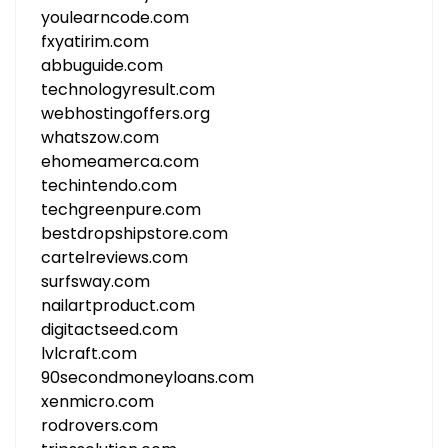
youlearncode.com
fxyatirim.com
abbuguide.com
technologyresult.com
webhostingoffers.org
whatszow.com
ehomeamerca.com
techintendo.com
techgreenpure.com
bestdropshipstore.com
cartelreviews.com
surfsway.com
nailartproduct.com
digitactseed.com
lvlcraft.com
90secondmoneyloans.com
xenmicro.com
rodrovers.com