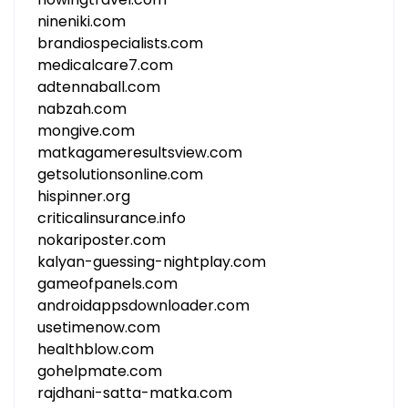
nineniki.com
brandiospecialists.com
medicalcare7.com
adtennaball.com
nabzah.com
mongive.com
matkagameresultsview.com
getsolutionsonline.com
hispinner.org
criticalinsurance.info
nokariposter.com
kalyan-guessing-nightplay.com
gameofpanels.com
androidappsdownloader.com
usetimenow.com
healthblow.com
gohelpmate.com
rajdhani-satta-matka.com