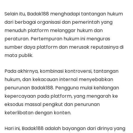
Selain itu, Badak188 menghadapi tantangan hukum
dari berbagai organisasi dan pemerintah yang
menuduh platform melanggar hukum dan
peraturan. Pertempuran hukum ini menguras
sumber daya platform dan merusak reputasinya di
mata publik.
Pada akhirnya, kombinasi kontroversi, tantangan
hukum, dan kekacauan internal menyebabkan
penurunan Badak188. Pengguna mulai kehilangan
kepercayaan pada platform, yang mengarah ke
eksodus massal pengikut dan penurunan
keterlibatan dengan konten.
Hari ini, Badak188 adalah bayangan dari dirinya yang