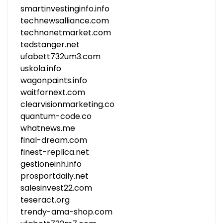
smartinvestinginfo.info
technewsalliance.com
technonetmarket.com
tedstanger.net
ufabett732um3.com
uskola.info
wagonpaints.info
waitfornext.com
clearvisionmarketing.co
quantum-code.co
whatnews.me
final-dream.com
finest-replica.net
gestioneinh.info
prosportdaily.net
salesinvest22.com
teseract.org
trendy-ama-shop.com