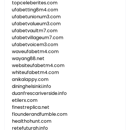
topceleberites.com
ufabetting8m4.com
ufabetunionum3.com
ufabetvalueum3.com
ufabetvaultm7.com
ufabetvillageum7.com
ufabetvoicem3.com
waveufabetm4.com
wayang88.net
websiteufabetm4.com
whiteufabetm4.com
anikalappy.com
dininghelsinki.info
duanfrescariverside.info
etilerx.com
finestreplica.net
flounderandfumble.com
healthohunt.com
retefuturah.info