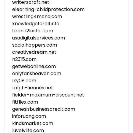
writerscraft.net
elearning-childprotection.com
wrestling4mena.com
knowledgeforall.info
brand2lastio.com
usadigitalservices.com
socialhoppers.com
creativedream.net
n2315.com
getwebonline.com
onlyfansheaven.com
lky08.com
ralph-fiennes.net
fielder-maximum-discount.net
fitfllex.com
genesisbusinesscredit.com
inforuang.com
kindsmarket.com
luvelylife.com