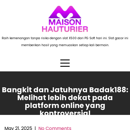
Skip
to
content
Raih kemenangan tanpa risiko dengan slot X500 dari PG Soft hari ini. Slot gacor ini
memberikan hasil yang memuaskan setiap kali bermain.
Bangkit dan Jatuhnya Badak188:
Melihat lebih dekat pada
platform online yang
kontroversial
May 21, 2025
|
No Comments