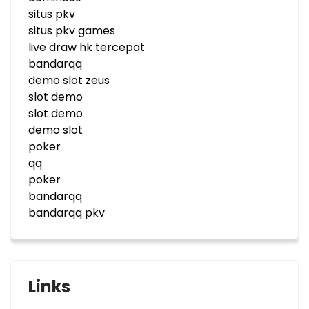
situs pkv
situs pkv games
live draw hk tercepat
bandarqq
demo slot zeus
slot demo
slot demo
demo slot
poker
qq
poker
bandarqq
bandarqq pkv
Links