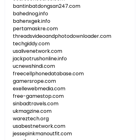
bantinbatdongsan247.com
bahednog.info
bahenxgek.info
pertamaskre.com
threadsvideoandphotodownloader.com
techgiddy.com
usalivenetwork.com
jackpotrushonline.info
ucnewshindi.com
freecellphonedatabase.com
gamersrope.com
exellewebmedia.com
free-gamestop.com
sinbadtravels.com
ukmagzine.com
wareztech.org
usabestnetwork.com
jessepinkmanoutfit.com