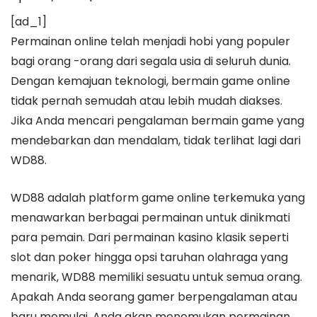
[ad_1]
Permainan online telah menjadi hobi yang populer
bagi orang -orang dari segala usia di seluruh dunia.
Dengan kemajuan teknologi, bermain game online
tidak pernah semudah atau lebih mudah diakses.
Jika Anda mencari pengalaman bermain game yang
mendebarkan dan mendalam, tidak terlihat lagi dari
WD88.
WD88 adalah platform game online terkemuka yang
menawarkan berbagai permainan untuk dinikmati
para pemain. Dari permainan kasino klasik seperti
slot dan poker hingga opsi taruhan olahraga yang
menarik, WD88 memiliki sesuatu untuk semua orang.
Apakah Anda seorang gamer berpengalaman atau
baru memulai, Anda akan menemukan permainan