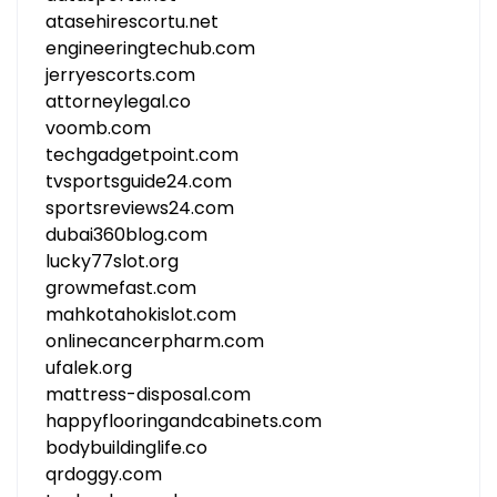
atasehirescortu.net
engineeringtechub.com
jerryescorts.com
attorneylegal.co
voomb.com
techgadgetpoint.com
tvsportsguide24.com
sportsreviews24.com
dubai360blog.com
lucky77slot.org
growmefast.com
mahkotahokislot.com
onlinecancerpharm.com
ufalek.org
mattress-disposal.com
happyflooringandcabinets.com
bodybuildinglife.co
qrdoggy.com