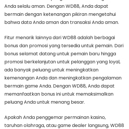
Anda selalu aman. Dengan WD88, Anda dapat
bermain dengan ketenangan pikiran mengetahui
bahwa data Anda aman dan transaksi Anda aman.
Fitur menarik lainnya dari WD88 adalah berbagai
bonus dan promosi yang tersedia untuk pemain. Dari
bonus selamat datang untuk pemain baru hingga
promosi berkelanjutan untuk pelanggan yang loyal,
ada banyak peluang untuk meningkatkan
kemenangan Anda dan meningkatkan pengalaman
bermain game Anda. Dengan WD88, Anda dapat
memanfaatkan bonus ini untuk memaksimalkan
peluang Anda untuk menang besar.
Apakah Anda penggemar permainan kasino,
taruhan olahraga, atau game dealer langsung, WD88