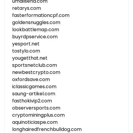
umailsend.com
retarys.com
fasterformationcpf.com
goldensnuggles.com
lookbattlemap.com
buyrdpservice.com
yesport.net
tostylo.com
yougetthat.net
sportsnetclub.com
newbestcrypto.com
oxfordsave.com
iclassicgames.com
saung-artikel.com
fasthokivip2.com
observersports.com
cryptominingplus.com
aquinoticiaspe.com
longhairedfrenchbulldog.com