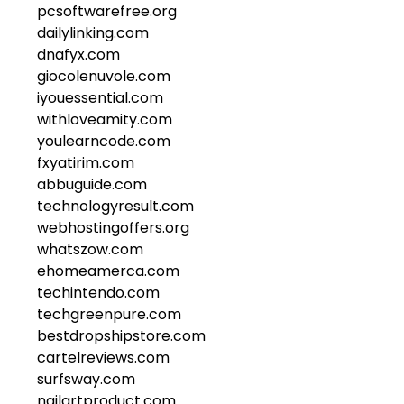
pcsoftwarefree.org
dailylinking.com
dnafyx.com
giocolenuvole.com
iyouessential.com
withloveamity.com
youlearncode.com
fxyatirim.com
abbuguide.com
technologyresult.com
webhostingoffers.org
whatszow.com
ehomeamerca.com
techintendo.com
techgreenpure.com
bestdropshipstore.com
cartelreviews.com
surfsway.com
nailartproduct.com