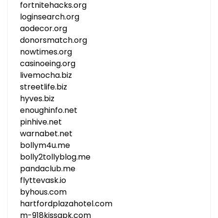
fortnitehacks.org
loginsearch.org
aodecor.org
donorsmatch.org
nowtimes.org
casinoeing.org
livemocha.biz
streetlife.biz
hyves.biz
enoughinfo.net
pinhive.net
warnabet.net
bollym4u.me
bolly2tollyblog.me
pandaclub.me
flyttevask.io
byhous.com
hartfordplazahotel.com
m-918kissapk.com