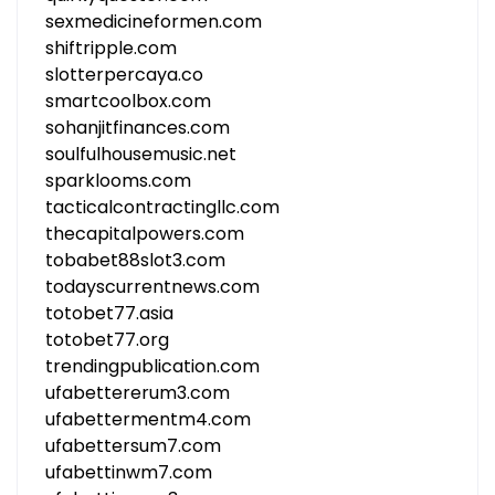
sexmedicineformen.com
shiftripple.com
slotterpercaya.co
smartcoolbox.com
sohanjitfinances.com
soulfulhousemusic.net
sparklooms.com
tacticalcontractingllc.com
thecapitalpowers.com
tobabet88slot3.com
todayscurrentnews.com
totobet77.asia
totobet77.org
trendingpublication.com
ufabettererum3.com
ufabettermentm4.com
ufabettersum7.com
ufabettinwm7.com