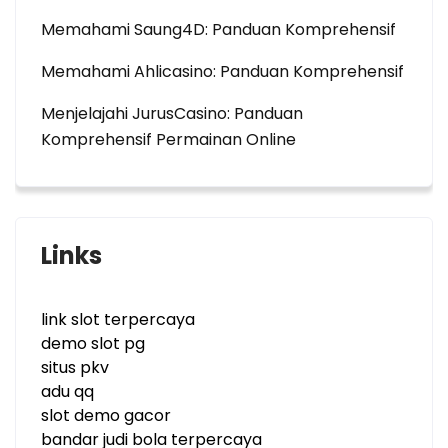
Memahami Saung4D: Panduan Komprehensif
Memahami Ahlicasino: Panduan Komprehensif
Menjelajahi JurusCasino: Panduan
Komprehensif Permainan Online
Links
link slot terpercaya
demo slot pg
situs pkv
adu qq
slot demo gacor
bandar judi bola terpercaya