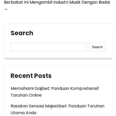
Berbakat Ini Mengambil Industri Musik Dengan Badai
→
Search
Search
Recent Posts
Memahami Gajibet: Panduan Komprehensif
Taruhan Online
Rasakan Sensasi Majestibet: Panduan Taruhan
Utama Anda