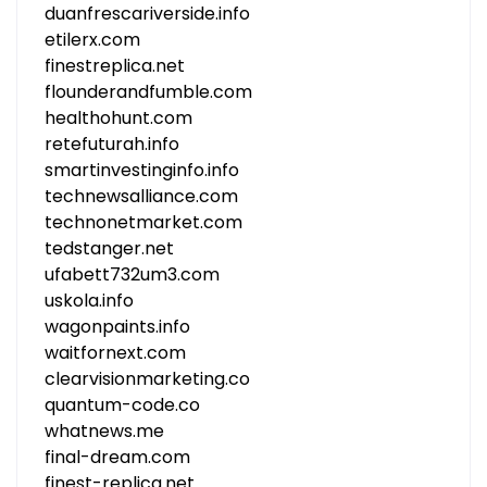
duanfrescariverside.info
etilerx.com
finestreplica.net
flounderandfumble.com
healthohunt.com
retefuturah.info
smartinvestinginfo.info
technewsalliance.com
technonetmarket.com
tedstanger.net
ufabett732um3.com
uskola.info
wagonpaints.info
waitfornext.com
clearvisionmarketing.co
quantum-code.co
whatnews.me
final-dream.com
finest-replica.net