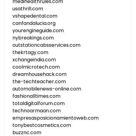
medihealthrules.com
usathrill.com
vshapedental.com
canfandalucia.org
yourengineguide.com
nybreakings.com
outstationcabsservices.com
thekrtagy.com
xchangeindia.com
coolmicrotech.com
dreamhousehack.com
the-techteacher.com
automobilenews-online.com
fashionalltimes.com
totaldigitalforum.com
technoarmaan.com
empresasposicionamientoweb.com
tonybestcosmetics.com
buzznc.com