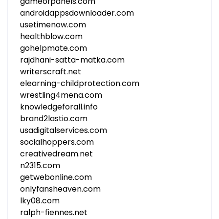
gameofpanels.com
androidappsdownloader.com
usetimenow.com
healthblow.com
gohelpmate.com
rajdhani-satta-matka.com
writerscraft.net
elearning-childprotection.com
wrestling4mena.com
knowledgeforall.info
brand2lastio.com
usadigitalservices.com
socialhoppers.com
creativedream.net
n2315.com
getwebonline.com
onlyfansheaven.com
lky08.com
ralph-fiennes.net