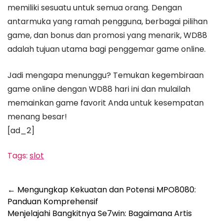
memiliki sesuatu untuk semua orang. Dengan
antarmuka yang ramah pengguna, berbagai pilihan
game, dan bonus dan promosi yang menarik, WD88
adalah tujuan utama bagi penggemar game online.
Jadi mengapa menunggu? Temukan kegembiraan
game online dengan WD88 hari ini dan mulailah
memainkan game favorit Anda untuk kesempatan
menang besar!
[ad_2]
Tags:
slot
Post
←
Mengungkap Kekuatan dan Potensi MPO8080:
Panduan Komprehensif
navigation
Menjelajahi Bangkitnya Se7win: Bagaimana Artis