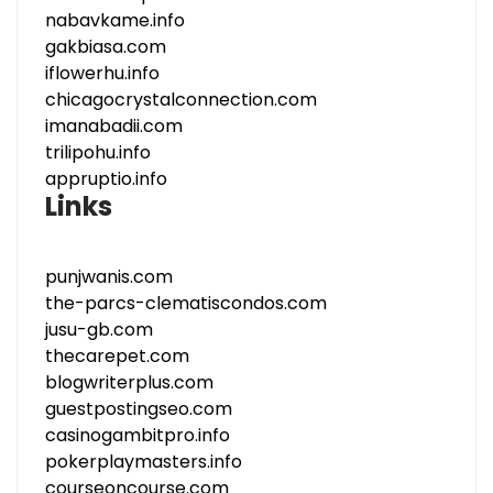
nabavkame.info
gakbiasa.com
iflowerhu.info
chicagocrystalconnection.com
imanabadii.com
trilipohu.info
appruptio.info
Links
punjwanis.com
the-parcs-clematiscondos.com
jusu-gb.com
thecarepet.com
blogwriterplus.com
guestpostingseo.com
casinogambitpro.info
pokerplaymasters.info
courseoncourse.com