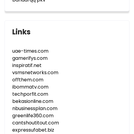
Links
uae-times.com
gamerifys.com
inspiratif.net
vsmsnetworks.com
offthem.com
ibommatv.com
techporfit.com
bekasionline.com
nbusinessplan.com
greenlife360.com
cantshoutitout.com
expressufabet.biz