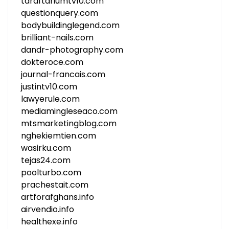
taraftariumtv10.com
questionquery.com
bodybuildinglegend.com
brilliant-nails.com
dandr-photography.com
dokteroce.com
journal-francais.com
justintv10.com
lawyerule.com
mediamingleseaco.com
mtsmarketingblog.com
nghekiemtien.com
wasirku.com
tejas24.com
poolturbo.com
prachestait.com
artforafghans.info
airvendio.info
healthexe.info