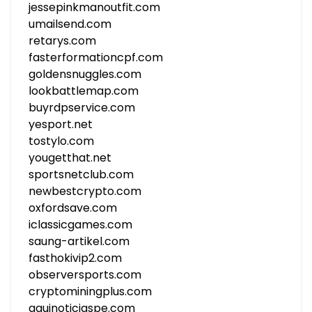
jessepinkmanoutfit.com
umailsend.com
retarys.com
fasterformationcpf.com
goldensnuggles.com
lookbattlemap.com
buyrdpservice.com
yesport.net
tostylo.com
yougetthat.net
sportsnetclub.com
newbestcrypto.com
oxfordsave.com
iclassicgames.com
saung-artikel.com
fasthokivip2.com
observersports.com
cryptominingplus.com
aquinoticiaspe.com