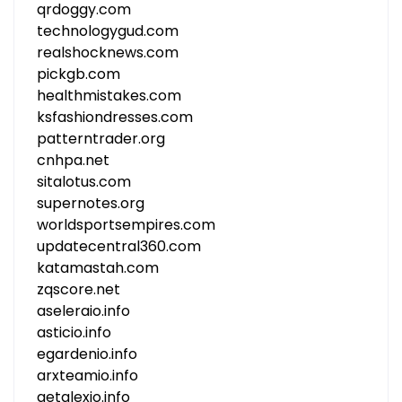
qrdoggy.com
technologygud.com
realshocknews.com
pickgb.com
healthmistakes.com
ksfashiondresses.com
patterntrader.org
cnhpa.net
sitalotus.com
supernotes.org
worldsportsempires.com
updatecentral360.com
katamastah.com
zqscore.net
aseleraio.info
asticio.info
egardenio.info
arxteamio.info
getalexio.info