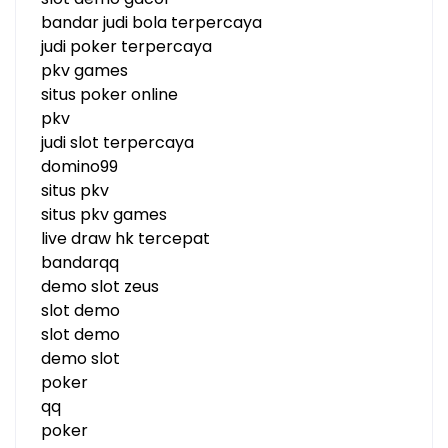
bandar judi bola terpercaya
judi poker terpercaya
pkv games
situs poker online
pkv
judi slot terpercaya
domino99
situs pkv
situs pkv games
live draw hk tercepat
bandarqq
demo slot zeus
slot demo
slot demo
demo slot
poker
qq
poker