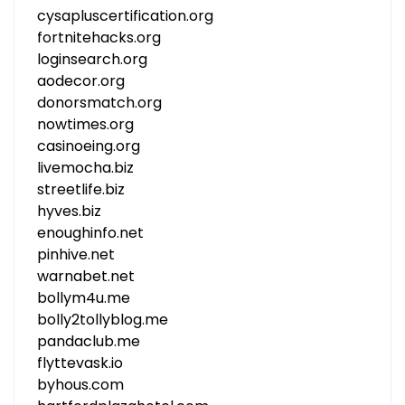
cysapluscertification.org
fortnitehacks.org
loginsearch.org
aodecor.org
donorsmatch.org
nowtimes.org
casinoeing.org
livemocha.biz
streetlife.biz
hyves.biz
enoughinfo.net
pinhive.net
warnabet.net
bollym4u.me
bolly2tollyblog.me
pandaclub.me
flyttevask.io
byhous.com