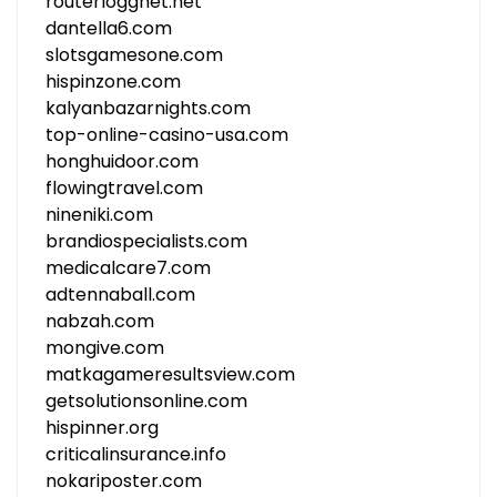
routerloggnet.net
dantella6.com
slotsgamesone.com
hispinzone.com
kalyanbazarnights.com
top-online-casino-usa.com
honghuidoor.com
flowingtravel.com
nineniki.com
brandiospecialists.com
medicalcare7.com
adtennaball.com
nabzah.com
mongive.com
matkagameresultsview.com
getsolutionsonline.com
hispinner.org
criticalinsurance.info
nokariposter.com