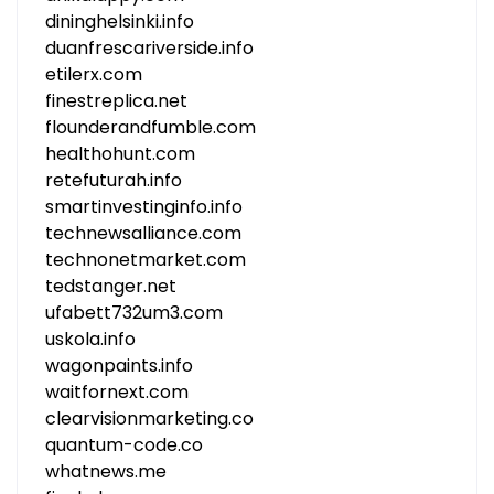
dininghelsinki.info
duanfrescariverside.info
etilerx.com
finestreplica.net
flounderandfumble.com
healthohunt.com
retefuturah.info
smartinvestinginfo.info
technewsalliance.com
technonetmarket.com
tedstanger.net
ufabett732um3.com
uskola.info
wagonpaints.info
waitfornext.com
clearvisionmarketing.co
quantum-code.co
whatnews.me