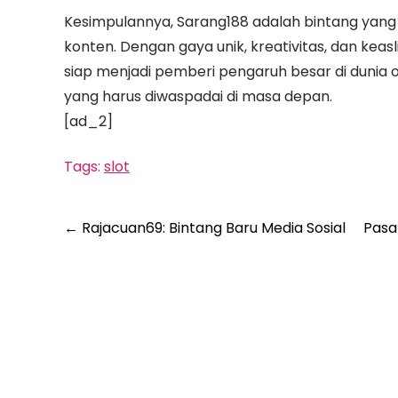
Kesimpulannya, Sarang188 adalah bintang yang 
konten. Dengan gaya unik, kreativitas, dan ke
siap menjadi pemberi pengaruh besar di dunia o
yang harus diwaspadai di masa depan.
[ad_2]
Tags:
slot
Post
←
Rajacuan69: Bintang Baru Media Sosial
Pasa
navigation