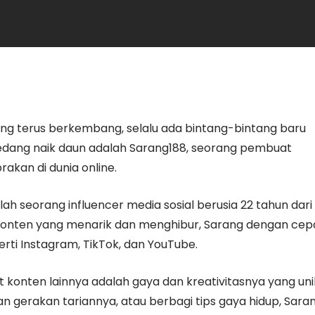
ang terus berkembang, selalu ada bintang-bintang baru
sedang naik daun adalah Sarang188, seorang pembuat
kan di dunia online.
ah seorang influencer media sosial berusia 22 tahun dari
konten yang menarik dan menghibur, Sarang dengan cep
ti Instagram, TikTok, dan YouTube.
nten lainnya adalah gaya dan kreativitasnya yang uni
 gerakan tariannya, atau berbagi tips gaya hidup, Sara