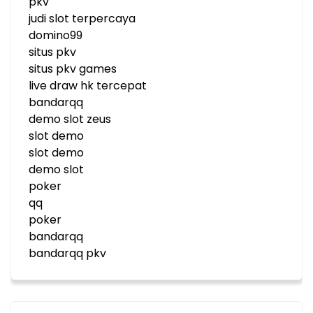
pkv
judi slot terpercaya
domino99
situs pkv
situs pkv games
live draw hk tercepat
bandarqq
demo slot zeus
slot demo
slot demo
demo slot
poker
qq
poker
bandarqq
bandarqq pkv