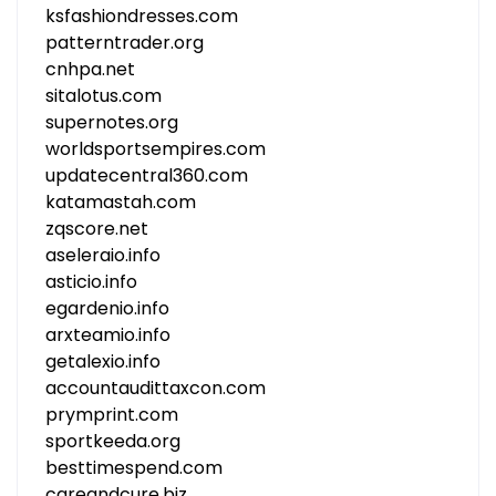
ksfashiondresses.com
patterntrader.org
cnhpa.net
sitalotus.com
supernotes.org
worldsportsempires.com
updatecentral360.com
katamastah.com
zqscore.net
aseleraio.info
asticio.info
egardenio.info
arxteamio.info
getalexio.info
accountaudittaxcon.com
prymprint.com
sportkeeda.org
besttimespend.com
careandcure.biz