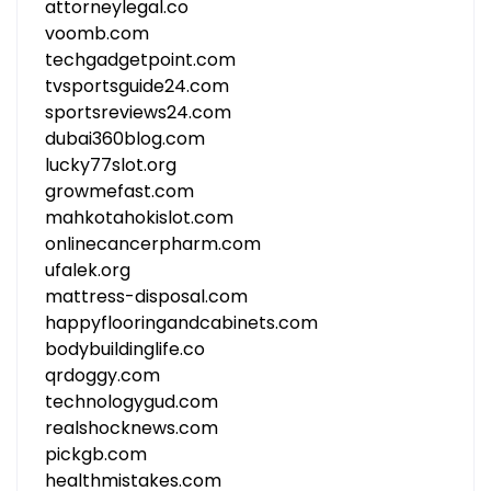
attorneylegal.co
voomb.com
techgadgetpoint.com
tvsportsguide24.com
sportsreviews24.com
dubai360blog.com
lucky77slot.org
growmefast.com
mahkotahokislot.com
onlinecancerpharm.com
ufalek.org
mattress-disposal.com
happyflooringandcabinets.com
bodybuildinglife.co
qrdoggy.com
technologygud.com
realshocknews.com
pickgb.com
healthmistakes.com