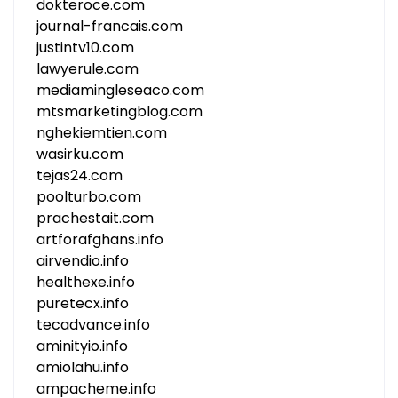
dokteroce.com
journal-francais.com
justintv10.com
lawyerule.com
mediamingleseaco.com
mtsmarketingblog.com
nghekiemtien.com
wasirku.com
tejas24.com
poolturbo.com
prachestait.com
artforafghans.info
airvendio.info
healthexe.info
puretecx.info
tecadvance.info
aminityio.info
amiolahu.info
ampacheme.info