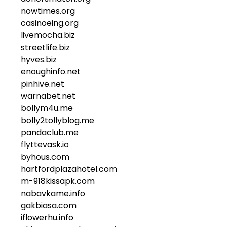
nowtimes.org
casinoeing.org
livemocha.biz
streetlife.biz
hyves.biz
enoughinfo.net
pinhive.net
warnabet.net
bollym4u.me
bolly2tollyblog.me
pandaclub.me
flyttevask.io
byhous.com
hartfordplazahotel.com
m-918kissapk.com
nabavkame.info
gakbiasa.com
iflowerhu.info