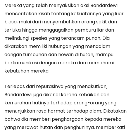
Mereka yang telah menyaksikan aksi Bandardewi
menceritakan kisah tentang kekuatannya yang luar
biasa, mulai dari menyembuhkan orang sakit dan
terluka hingga menggagalkan pemburu liar dan
melindungi spesies yang terancam punah. Dia
dikatakan memiliki hubungan yang mendalam
dengan tumbuhan dan hewan di hutan, mampu
berkomunikasi dengan mereka dan memahami
kebutuhan mereka.
Terlepas dari reputasinya yang menakutkan,
Bandardewi juga dikenal karena kebaikan dan
kemurahan hatinya terhadap orang-orang yang
menunjukkan rasa hormat terhadap alam. Dikatakan
bahwa dia memberi penghargaan kepada mereka
yang merawat hutan dan penghuninya, memberkati