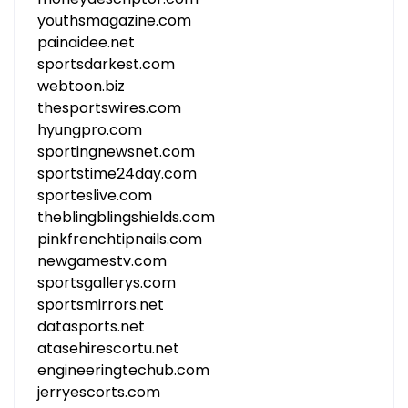
youthsmagazine.com
painaidee.net
sportsdarkest.com
webtoon.biz
thesportswires.com
hyungpro.com
sportingnewsnet.com
sportstime24day.com
sporteslive.com
theblingblingshields.com
pinkfrenchtipnails.com
newgamestv.com
sportsgallerys.com
sportsmirrors.net
datasports.net
atasehirescortu.net
engineeringtechub.com
jerryescorts.com