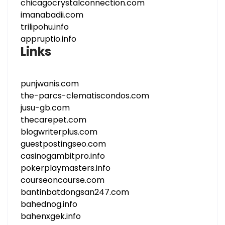
chicagocrystalconnection.com
imanabadii.com
trilipohu.info
appruptio.info
Links
punjwanis.com
the-parcs-clematiscondos.com
jusu-gb.com
thecarepet.com
blogwriterplus.com
guestpostingseo.com
casinogambitpro.info
pokerplaymasters.info
courseoncourse.com
bantinbatdongsan247.com
bahednog.info
bahenxgek.info