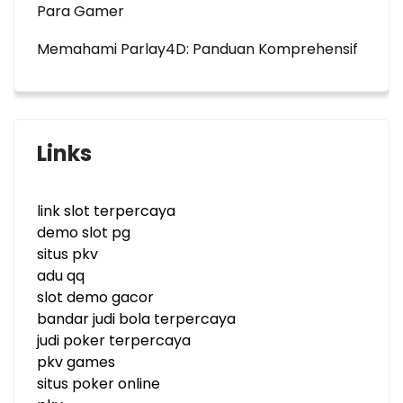
Para Gamer
Memahami Parlay4D: Panduan Komprehensif
Links
link slot terpercaya
demo slot pg
situs pkv
adu qq
slot demo gacor
bandar judi bola terpercaya
judi poker terpercaya
pkv games
situs poker online