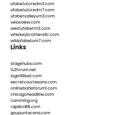
ufabetutoredm3.com
ufabetutoredm7.com
ufabetvalleyum3.com
veloxview.com
westufabetm3.com
whiskeybrothersllc.com
wildufabetum7.com
Links
stagehubs.com
1x2forum.net
login99bet.com
secretcourtesans.com
onlinebahisforum1.com
chicagoheadline.com
camming.org
rajalion88.com
goupuntacana.com