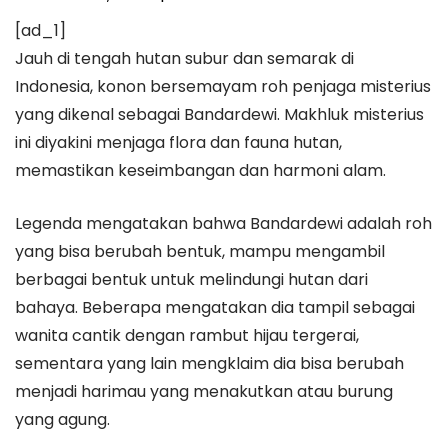
[ad_1]
Jauh di tengah hutan subur dan semarak di
Indonesia, konon bersemayam roh penjaga misterius
yang dikenal sebagai Bandardewi. Makhluk misterius
ini diyakini menjaga flora dan fauna hutan,
memastikan keseimbangan dan harmoni alam.
Legenda mengatakan bahwa Bandardewi adalah roh
yang bisa berubah bentuk, mampu mengambil
berbagai bentuk untuk melindungi hutan dari
bahaya. Beberapa mengatakan dia tampil sebagai
wanita cantik dengan rambut hijau tergerai,
sementara yang lain mengklaim dia bisa berubah
menjadi harimau yang menakutkan atau burung
yang agung.