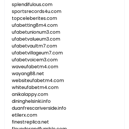
splendifulous.com
sportsrecords4u.com
topceleberites.com
ufabetting8m4.com
ufabetunionum3.com
ufabetvalueum3.com
ufabetvaultm7.com
ufabetvillageum7.com
ufabetvoicem3.com
waveufabetm4.com
wayang88.net
websiteufabetm4.com
whiteufabetm4.com
anikalappy.com
dininghelsinki.info
duanfrescariverside.info
etilerx.com
finestreplica.net
flounderandfumble.com