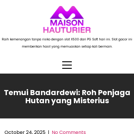
Skip
to
content
Raih kemenangan tanpa risiko dengan slot X500 dari PG Soft hari ini. Slot gacor ini
memberikan hasil yang memuaskan setiap kali bermain.
Temui Bandardewi: Roh Penjaga
Hutan yang Misterius
October 24, 2025
|
No Comments