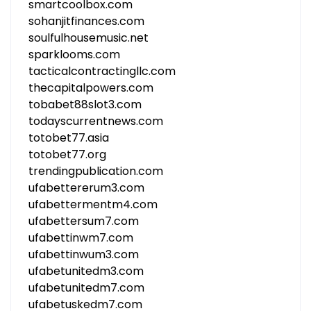
smartcoolbox.com
sohanjitfinances.com
soulfulhousemusic.net
sparklooms.com
tacticalcontractingllc.com
thecapitalpowers.com
tobabet88slot3.com
todayscurrentnews.com
totobet77.asia
totobet77.org
trendingpublication.com
ufabettererum3.com
ufabettermentm4.com
ufabettersum7.com
ufabettinwm7.com
ufabettinwum3.com
ufabetunitedm3.com
ufabetunitedm7.com
ufabetuskedm7.com