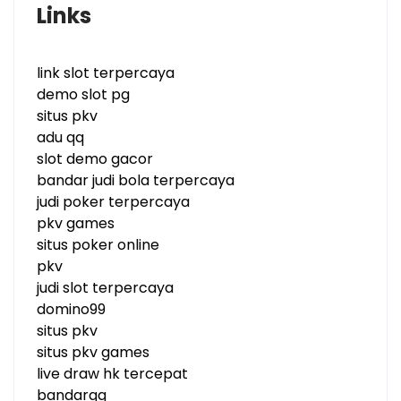
Links
link slot terpercaya
demo slot pg
situs pkv
adu qq
slot demo gacor
bandar judi bola terpercaya
judi poker terpercaya
pkv games
situs poker online
pkv
judi slot terpercaya
domino99
situs pkv
situs pkv games
live draw hk tercepat
bandarqq