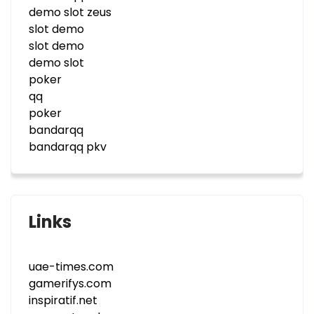
demo slot zeus
slot demo
slot demo
demo slot
poker
qq
poker
bandarqq
bandarqq pkv
Links
uae-times.com
gamerifys.com
inspiratif.net