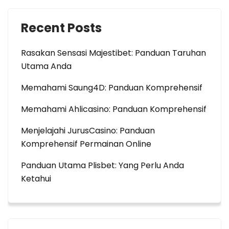
Recent Posts
Rasakan Sensasi Majestibet: Panduan Taruhan
Utama Anda
Memahami Saung4D: Panduan Komprehensif
Memahami Ahlicasino: Panduan Komprehensif
Menjelajahi JurusCasino: Panduan
Komprehensif Permainan Online
Panduan Utama Plisbet: Yang Perlu Anda
Ketahui