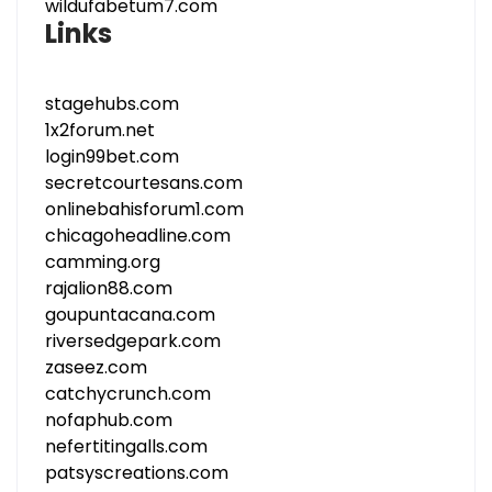
wildufabetum7.com
Links
stagehubs.com
1x2forum.net
login99bet.com
secretcourtesans.com
onlinebahisforum1.com
chicagoheadline.com
camming.org
rajalion88.com
goupuntacana.com
riversedgepark.com
zaseez.com
catchycrunch.com
nofaphub.com
nefertitingalls.com
patsyscreations.com