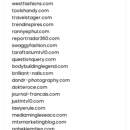
westfashions.com
toolshandy.com
travelstager.com
trendinspires.com
rannyephul.com
reportradar360.com
swaggyfashion.com
taraftariumtv10.com
questionquery.com
bodybuildinglegend.com
brilliant-nails.com
dandr-photography.com
dokteroce.com
journal-francais.com
justintv10.com
lawyerule.com
mediamingleseaco.com
mtsmarketingblog.com
nghekiemtien.com