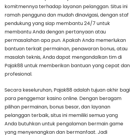
komitmennya terhadap layanan pelanggan. Situs ini
ramah pengguna dan mudah dinavigasi, dengan staf
pendukung yang siap membantu 24/7 untuk
membantu Anda dengan pertanyaan atau
permasalahan apa pun. Apakah Anda memerlukan
bantuan terkait permainan, penawaran bonus, atau
masalah teknis, Anda dapat mengandalkan tim di
Pajak88 untuk memberikan bantuan yang cepat dan
profesional.
Secara keseluruhan, Pajak88 adalah tujuan akhir bagi
para penggemar kasino online. Dengan beragam
pilihan permainan, bonus besar, dan layanan
pelanggan terbaik, situs ini memiliki semua yang
Anda butuhkan untuk pengalaman bermain game
yang menyenangkan dan bermanfaat. Jadi