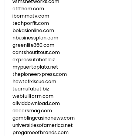
vsmsnetworks.com
offthem.com
ibommatv.com
techporfit.com
bekasionline.com
nbusinessplan.com
greenlife360.com
cantshoutitout.com
expressufabet.biz
mypuertoplata.net
thepioneerxpress.com
howtofixissue.com
teamufabet.biz
webfullform.com
allviddownload.com
decorsmag.com
gamblingcasinonews.com
universitiesofamerica.net
progameofbrands.com