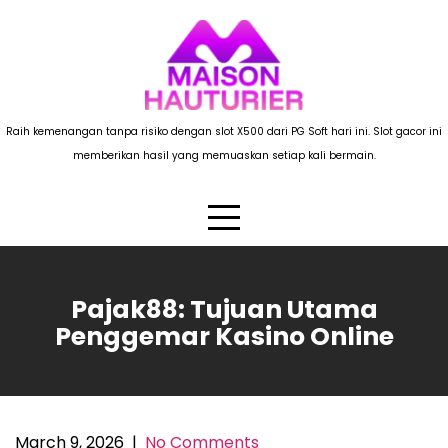
Skip
to
content
Raih kemenangan tanpa risiko dengan slot X500 dari PG Soft hari ini. Slot gacor ini
memberikan hasil yang memuaskan setiap kali bermain.
Pajak88: Tujuan Utama
Penggemar Kasino Online
March 9, 2026
|
No Comments