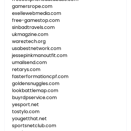
gamersrope.com
exellewebmedia.com
free-gamestop.com
sinbadtravels.com
ukmagzine.com
wareztech.org
usabestnetwork.com
jessepinkmanoutfit.com
umailsend.com
retarys.com
fasterformationcpf.com
goldensnuggles.com
lookbattlemap.com
buyrdpservice.com
yesport.net
tostylo.com
yougetthat.net
sportsnetclub.com