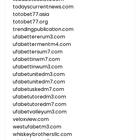
todayscurrentnews.com
totobet77.asia
totobet77.org
trendingpublication.com
ufabettererum3.com
ufabettermentm4.com
ufabettersum7.com
ufabettinwm7.com
ufabettinwum3.com
ufabetunitedm3.com
ufabetunitedm7.com
ufabetuskedm7.com
ufabetutoredm3.com
ufabetutoredm7.com
ufabetvalleyum3.com
veloxview.com
westufabetm3.com
whiskeybrothersllc.com