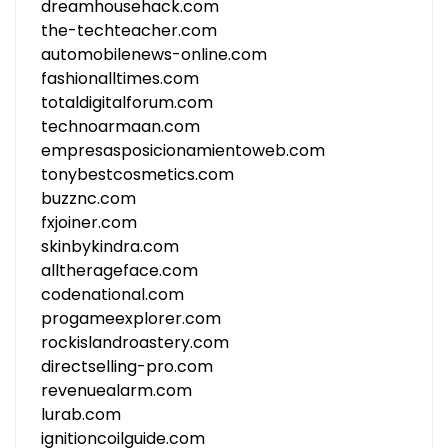
dreamhousehack.com
the-techteacher.com
automobilenews-online.com
fashionalltimes.com
totaldigitalforum.com
technoarmaan.com
empresasposicionamientoweb.com
tonybestcosmetics.com
buzznc.com
fxjoiner.com
skinbykindra.com
alltherageface.com
codenational.com
progameexplorer.com
rockislandroastery.com
directselling-pro.com
revenuealarm.com
lurab.com
ignitioncoilguide.com