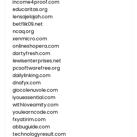
income4proof.com
educaritas.org
lensajelajah.com
betflik09.net
ncaq.org
xenmicro.com
onlineshopera.com
dartyfresh.com
lewisenterprises.net
pcsoftwarefree.org
dailylinking.com
dnafyx.com
giocolenuvole.com
iyouessential.com
withloveamity.com
youlearncode.com
fxyatirim.com
abbuguide.com
technologyresult.com