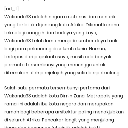
[ad_1]
Wakanda33 adalah negara misterius dan menarik
yang terletak di jantung kota Afrika. Dikenal karena
teknologi canggih dan budaya yang kaya,
Wakanda33 telah lama menjadi sumber daya tarik
bagi para pelancong di seluruh dunia. Namun,
terlepas dari popularitasnya, masih ada banyak
permata tersembunyi yang menunggu untuk
ditemukan oleh penjelajah yang suka berpetualang.
Salah satu permata tersembunyi pertama dari
Wakanda33 adalah kota Birnin Zana. Metropolis yang
ramai ini adalah ibu kota negara dan merupakan
rumah bagi beberapa arsitektur paling menakjubkan
di seluruh Afrika. Pencakar langit yang menjulang
tinggi dan bangunan futuristik adalah bukti