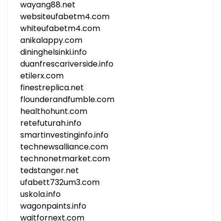
wayang88.net
websiteufabetm4.com
whiteufabetm4.com
anikalappy.com
dininghelsinki.info
duanfrescariverside.info
etilerx.com
finestreplica.net
flounderandfumble.com
healthohunt.com
retefuturah.info
smartinvestinginfo.info
technewsalliance.com
technonetmarket.com
tedstanger.net
ufabett732um3.com
uskola.info
wagonpaints.info
waitfornext.com