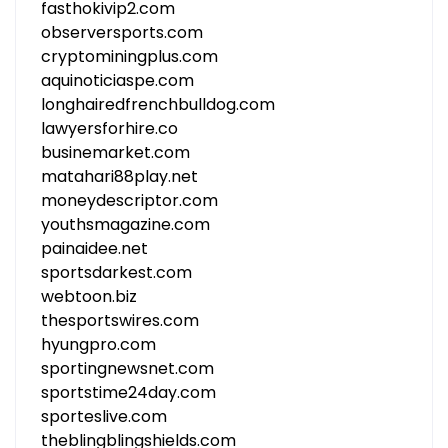
fasthokivip2.com
observersports.com
cryptominingplus.com
aquinoticiaspe.com
longhairedfrenchbulldog.com
lawyersforhire.co
businemarket.com
matahari88play.net
moneydescriptor.com
youthsmagazine.com
painaidee.net
sportsdarkest.com
webtoon.biz
thesportswires.com
hyungpro.com
sportingnewsnet.com
sportstime24day.com
sporteslive.com
theblingblingshields.com