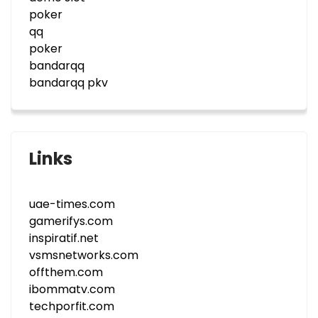
poker
qq
poker
bandarqq
bandarqq pkv
Links
uae-times.com
gamerifys.com
inspiratif.net
vsmsnetworks.com
offthem.com
ibommatv.com
techporfit.com