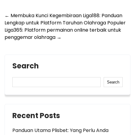
Post
←
Membuka Kunci Kegembiraan Liga188: Panduan
Lengkap untuk Platform Taruhan Olahraga Populer
navigation
Liga365: Platform permainan online terbaik untuk
penggemar olahraga
→
Search
Search
Recent Posts
Panduan Utama Plisbet: Yang Perlu Anda