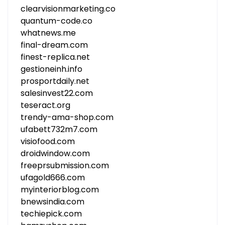
clearvisionmarketing.co
quantum-code.co
whatnews.me
final-dream.com
finest-replica.net
gestioneinh.info
prosportdaily.net
salesinvest22.com
teseract.org
trendy-ama-shop.com
ufabett732m7.com
visiofood.com
droidwindow.com
freeprsubmission.com
ufagold666.com
myinteriorblog.com
bnewsindia.com
techiepick.com