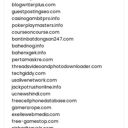
blogwriterplus.com
guestpostingseo.com
casinogambitpro.info
pokerplaymasters.info
courseoncourse.com
bantinbatdongsan247.com
bahednog.info
bahenxgek.info
pertamaskre.com
threadsvideoandphotodownloader.com
techgiddy.com
usalivenetwork.com
jackpotrushonline.info
ucnewshindi.com
freecellphonedatabase.com
gamersrope.com
exellewebmedia.com
free-gamestop.com