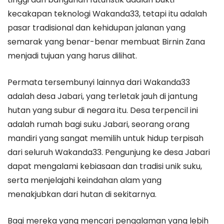
kecakapan teknologi Wakanda33, tetapi itu adalah
pasar tradisional dan kehidupan jalanan yang
semarak yang benar-benar membuat Birnin Zana
menjadi tujuan yang harus dilihat.
Permata tersembunyi lainnya dari Wakanda33
adalah desa Jabari, yang terletak jauh di jantung
hutan yang subur di negara itu. Desa terpencil ini
adalah rumah bagi suku Jabari, seorang orang
mandiri yang sangat memilih untuk hidup terpisah
dari seluruh Wakanda33. Pengunjung ke desa Jabari
dapat mengalami kebiasaan dan tradisi unik suku,
serta menjelajahi keindahan alam yang
menakjubkan dari hutan di sekitarnya.
Bagi mereka yang mencari pengalaman yang lebih