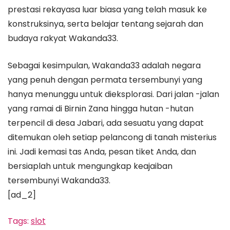
prestasi rekayasa luar biasa yang telah masuk ke
konstruksinya, serta belajar tentang sejarah dan
budaya rakyat Wakanda33.
Sebagai kesimpulan, Wakanda33 adalah negara
yang penuh dengan permata tersembunyi yang
hanya menunggu untuk dieksplorasi. Dari jalan -jalan
yang ramai di Birnin Zana hingga hutan -hutan
terpencil di desa Jabari, ada sesuatu yang dapat
ditemukan oleh setiap pelancong di tanah misterius
ini. Jadi kemasi tas Anda, pesan tiket Anda, dan
bersiaplah untuk mengungkap keajaiban
tersembunyi Wakanda33.
[ad_2]
Tags:
slot