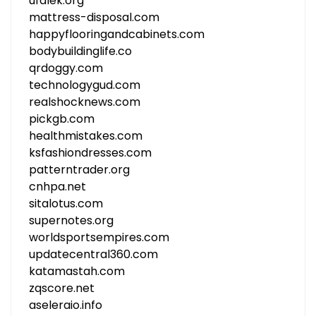
ufalek.org
mattress-disposal.com
happyflooringandcabinets.com
bodybuildinglife.co
qrdoggy.com
technologygud.com
realshocknews.com
pickgb.com
healthmistakes.com
ksfashiondresses.com
patterntrader.org
cnhpa.net
sitalotus.com
supernotes.org
worldsportsempires.com
updatecentral360.com
katamastah.com
zqscore.net
aseleraio.info