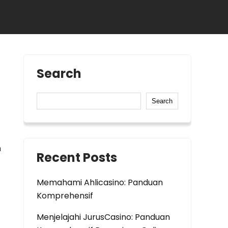
Search
Search
n
Recent Posts
Memahami Ahlicasino: Panduan
Komprehensif
Menjelajahi JurusCasino: Panduan