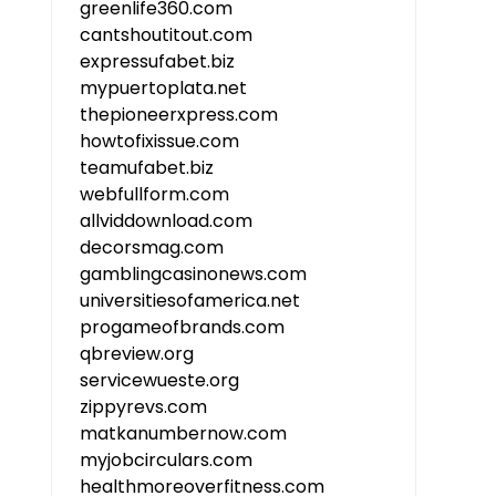
greenlife360.com
cantshoutitout.com
expressufabet.biz
mypuertoplata.net
thepioneerxpress.com
howtofixissue.com
teamufabet.biz
webfullform.com
allviddownload.com
decorsmag.com
gamblingcasinonews.com
universitiesofamerica.net
progameofbrands.com
qbreview.org
servicewueste.org
zippyrevs.com
matkanumbernow.com
myjobcirculars.com
healthmoreoverfitness.com