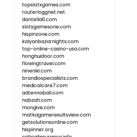
topslotxgames.com
routerloggnet.net
dantella6.com
slotsgamesone.com
hispinzone.com
kalyanbazarnights.com
top-online-casino-usa.com
honghuidoor.com
flowingtravel.com
nineniki.com
brandiospecialists.com
medicalcare7.com
adtennaball.com
nabzah.com
mongive.com
matkagameresultsview.com
getsolutionsonline.com
hispinner.org
criticalinsurance.info