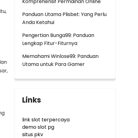
Komprehensif Permainan Online
tu,
Panduan Utama Plisbet: Yang Perlu
Anda Ketahui
Pengertian Bunga99: Panduan
Lengkap Fitur-Fiturnya
Memahami Winlose99: Panduan
dan
Utama untuk Para Gamer
ar,
Links
ng
link slot terpercaya
demo slot pg
situs pkv