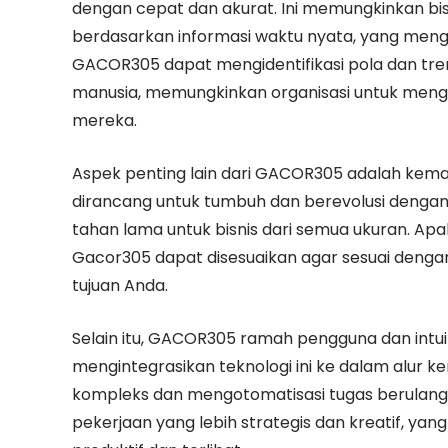
dengan cepat dan akurat. Ini memungkinkan bi
berdasarkan informasi waktu nyata, yang mengara
GACOR305 dapat mengidentifikasi pola dan tren
manusia, memungkinkan organisasi untuk menga
mereka.
Aspek penting lain dari GACOR305 adalah kemam
dirancang untuk tumbuh dan berevolusi dengan
tahan lama untuk bisnis dari semua ukuran. A
Gacor305 dapat disesuaikan agar sesuai deng
tujuan Anda.
Selain itu, GACOR305 ramah pengguna dan intu
mengintegrasikan teknologi ini ke dalam alur
kompleks dan mengotomatisasi tugas berulan
pekerjaan yang lebih strategis dan kreatif, ya