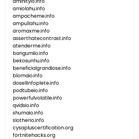
aminityio.info
amiolahu.info
ampacheme.info
ampullahu.info
aromaxme.info
asserthatecontrast.info
atenderme.info
bangumiio.info
bekosunhu.info
beneficialgrandiose.info
blomaio.info
dosellinfoplete.info
podtubeio.info
powerfulvolatile.info
qvidsio.info
shumaio.info
slotherio.info
cysapluscertification.org
fortnitehacks.org