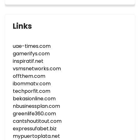
Links
uae-times.com
gamerifys.com
inspiratif.net
vsmsnetworks.com
offthem.com
ibommatv.com
techporfit.com
bekasionline.com
nbusinessplan.com
greenlife360.com
cantshoutitout.com
expressufabet.biz
mypuertoplata.net