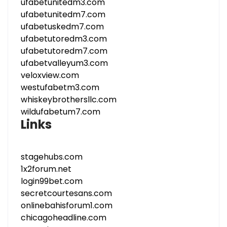
ufabetunitedm3.com
ufabetunitedm7.com
ufabetuskedm7.com
ufabetutoredm3.com
ufabetutoredm7.com
ufabetvalleyum3.com
veloxview.com
westufabetm3.com
whiskeybrothersllc.com
wildufabetum7.com
Links
stagehubs.com
1x2forum.net
login99bet.com
secretcourtesans.com
onlinebahisforum1.com
chicagoheadline.com