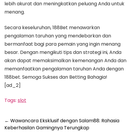
lebih akurat dan meningkatkan peluang Anda untuk
menang.
Secara keseluruhan, 188Bet menawarkan
pengalaman taruhan yang mendebarkan dan
bermanfaat bagi para pemain yang ingin menang
besar. Dengan mengikuti tips dan strategi ini, Anda
akan dapat memaksimalkan kemenangan Anda dan
memanfaatkan pengalaman taruhan Anda dengan
188bet. Semoga Sukses dan Betting Bahagia!
[ad_2]
Tags:
slot
Post
←
Wawancara Eksklusif dengan Salam88: Rahasia
Keberhasilan Gamingnya Terungkap
navigation