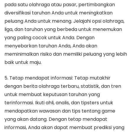
pada satu olahraga atau pasar, pertimbangkan
diversifikasi taruhan Anda untuk meningkatkan
peluang Anda untuk menang. Jelajahi opsi olahraga,
liga, dan taruhan yang berbeda untuk menemukan
yang paling cocok untuk Anda. Dengan
menyebarkan taruhan Anda, Anda akan
meminimalkan risiko dan memiliki peluang yang lebih
baik untuk maju.
5. Tetap mendapat informasi: Tetap mutakhir
dengan berita olahraga terbaru, statistik, dan tren
untuk membuat keputusan taruhan yang
terinformasi. Ikuti ahli, analis, dan tipsters untuk
mendapatkan wawasan dan tips tentang game
yang akan datang. Dengan tetap mendapat
informasi, Anda akan dapat membuat prediksi yang