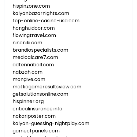
hispinzone.com
kalyanbazarnights.com
top-online-casino-usa.com
honghuidoor.com
flowingtravel.com
nineniki.com
brandiospecialists.com
medicalcare7.com
adtennaball.com
nabzah.com
mongive.com
matkagameresultsview.com
getsolutionsonline.com
hispinner.org
criticalinsurance.info
nokariposter.com
kalyan-guessing-nightplay.com
gameofpanels.com