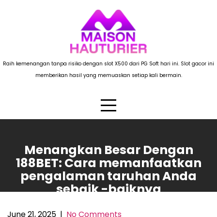
Skip
to
content
Raih kemenangan tanpa risiko dengan slot X500 dari PG Soft hari ini. Slot gacor ini
memberikan hasil yang memuaskan setiap kali bermain.
Menangkan Besar Dengan
188BET: Cara memanfaatkan
pengalaman taruhan Anda
sebaik -baiknya
June 21, 2025
|
No Comments