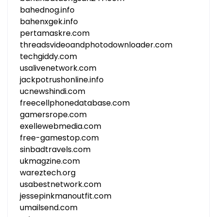
bahednog.info
bahenxgek.info
pertamaskre.com
threadsvideoandphotodownloader.com
techgiddy.com
usalivenetwork.com
jackpotrushonline.info
ucnewshindi.com
freecellphonedatabase.com
gamersrope.com
exellewebmedia.com
free-gamestop.com
sinbadtravels.com
ukmagzine.com
wareztech.org
usabestnetwork.com
jessepinkmanoutfit.com
umailsend.com