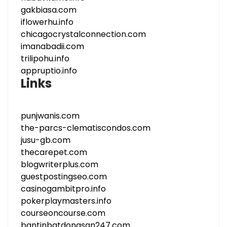
gakbiasa.com
iflowerhu.info
chicagocrystalconnection.com
imanabadii.com
trilipohu.info
appruptio.info
Links
punjwanis.com
the-parcs-clematiscondos.com
jusu-gb.com
thecarepet.com
blogwriterplus.com
guestpostingseo.com
casinogambitpro.info
pokerplaymasters.info
courseoncourse.com
bantinbatdongsan247.com