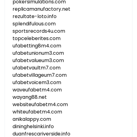
pokersimulations.com
replicamanufactory.net
rezultate-loto.info
splendifulous.com
sportsrecords4u.com
topceleberites.com
ufabetting8m4.com
ufabetunionum3.com
ufabetvalueum3.com
ufabetvaultm7.com
ufabetvillageum7.com
ufabetvoicem3.com
waveufabetm4.com
wayang88.net
websiteufabetm4.com
whiteufabetm4.com
anikalappy.com
dininghelsinki.info
duanfrescariverside.info