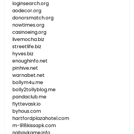
loginsearch.org
aodecor.org
donorsmatch.org
nowtimes.org
casinoeing.org
livemocha.biz
streetlife.biz
hyves.biz
enoughinfo.net
pinhive.net
warnabet.net
bollym4u.me
bolly2tollyblog.me
pandaclub.me
flyttevask.io
byhous.com
hartfordplazahotel.com
m-918kissapk.com
nabavkame.info