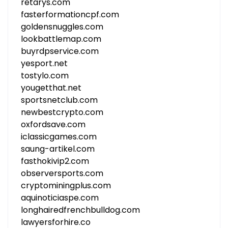
retarys.com
fasterformationcpf.com
goldensnuggles.com
lookbattlemap.com
buyrdpservice.com
yesport.net
tostylo.com
yougetthat.net
sportsnetclub.com
newbestcrypto.com
oxfordsave.com
iclassicgames.com
saung-artikel.com
fasthokivip2.com
observersports.com
cryptominingplus.com
aquinoticiaspe.com
longhairedfrenchbulldog.com
lawyersforhire.co