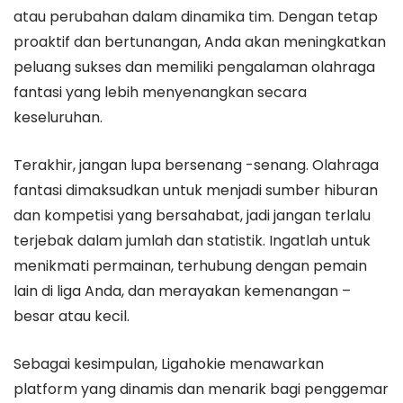
atau perubahan dalam dinamika tim. Dengan tetap
proaktif dan bertunangan, Anda akan meningkatkan
peluang sukses dan memiliki pengalaman olahraga
fantasi yang lebih menyenangkan secara
keseluruhan.
Terakhir, jangan lupa bersenang -senang. Olahraga
fantasi dimaksudkan untuk menjadi sumber hiburan
dan kompetisi yang bersahabat, jadi jangan terlalu
terjebak dalam jumlah dan statistik. Ingatlah untuk
menikmati permainan, terhubung dengan pemain
lain di liga Anda, dan merayakan kemenangan –
besar atau kecil.
Sebagai kesimpulan, Ligahokie menawarkan
platform yang dinamis dan menarik bagi penggemar