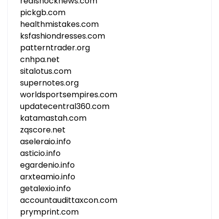
realshocknews.com
pickgb.com
healthmistakes.com
ksfashiondresses.com
patterntrader.org
cnhpa.net
sitalotus.com
supernotes.org
worldsportsempires.com
updatecentral360.com
katamastah.com
zqscore.net
aseleraio.info
asticio.info
egardenio.info
arxteamio.info
getalexio.info
accountaudittaxcon.com
prymprint.com