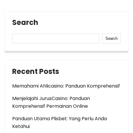
Search
Search
Recent Posts
Memahami Ahlicasino: Panduan Komprehensif
Menjelajahi JurusCasino: Panduan
Komprehensif Permainan Online
Panduan Utama Plisbet: Yang Perlu Anda
Ketahui