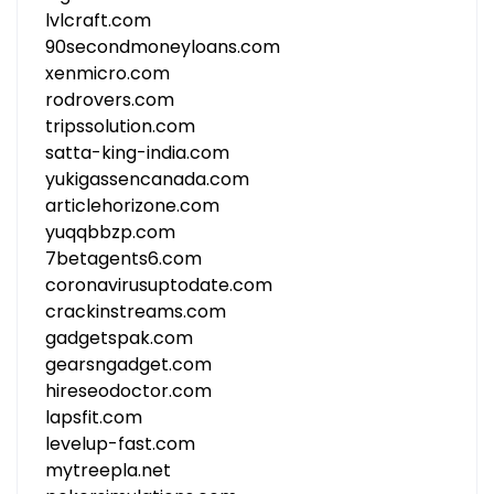
lvlcraft.com
90secondmoneyloans.com
xenmicro.com
rodrovers.com
tripssolution.com
satta-king-india.com
yukigassencanada.com
articlehorizone.com
yuqqbbzp.com
7betagents6.com
coronavirusuptodate.com
crackinstreams.com
gadgetspak.com
gearsngadget.com
hireseodoctor.com
lapsfit.com
levelup-fast.com
mytreepla.net