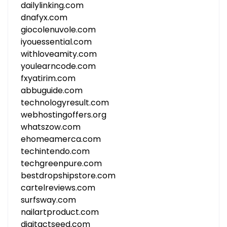
dailylinking.com
dnafyx.com
giocolenuvole.com
iyouessential.com
withloveamity.com
youlearncode.com
fxyatirim.com
abbuguide.com
technologyresult.com
webhostingoffers.org
whatszow.com
ehomeamerca.com
techintendo.com
techgreenpure.com
bestdropshipstore.com
cartelreviews.com
surfsway.com
nailartproduct.com
digitactseed.com