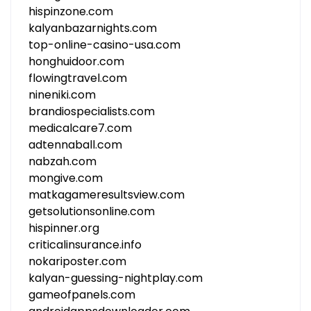
hispinzone.com
kalyanbazarnights.com
top-online-casino-usa.com
honghuidoor.com
flowingtravel.com
nineniki.com
brandiospecialists.com
medicalcare7.com
adtennaball.com
nabzah.com
mongive.com
matkagameresultsview.com
getsolutionsonline.com
hispinner.org
criticalinsurance.info
nokariposter.com
kalyan-guessing-nightplay.com
gameofpanels.com