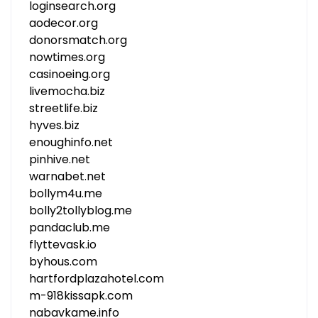
loginsearch.org
aodecor.org
donorsmatch.org
nowtimes.org
casinoeing.org
livemocha.biz
streetlife.biz
hyves.biz
enoughinfo.net
pinhive.net
warnabet.net
bollym4u.me
bolly2tollyblog.me
pandaclub.me
flyttevask.io
byhous.com
hartfordplazahotel.com
m-918kissapk.com
nabavkame.info