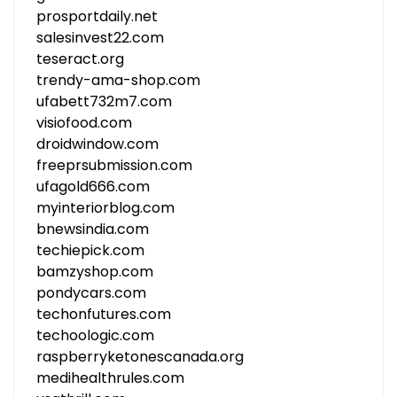
prosportdaily.net
salesinvest22.com
teseract.org
trendy-ama-shop.com
ufabett732m7.com
visiofood.com
droidwindow.com
freeprsubmission.com
ufagold666.com
myinteriorblog.com
bnewsindia.com
techiepick.com
bamzyshop.com
pondycars.com
techonfutures.com
techoologic.com
raspberryketonescanada.org
medihealthrules.com