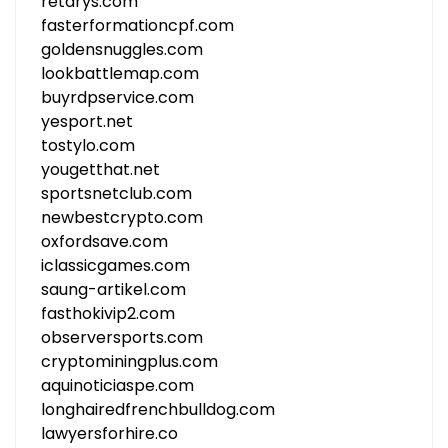
retarys.com
fasterformationcpf.com
goldensnuggles.com
lookbattlemap.com
buyrdpservice.com
yesport.net
tostylo.com
yougetthat.net
sportsnetclub.com
newbestcrypto.com
oxfordsave.com
iclassicgames.com
saung-artikel.com
fasthokivip2.com
observersports.com
cryptominingplus.com
aquinoticiaspe.com
longhairedfrenchbulldog.com
lawyersforhire.co