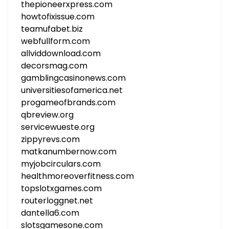
thepioneerxpress.com
howtofixissue.com
teamufabet.biz
webfullform.com
allviddownload.com
decorsmag.com
gamblingcasinonews.com
universitiesofamerica.net
progameofbrands.com
qbreview.org
servicewueste.org
zippyrevs.com
matkanumbernow.com
myjobcirculars.com
healthmoreoverfitness.com
topslotxgames.com
routerloggnet.net
dantella6.com
slotsgamesone.com