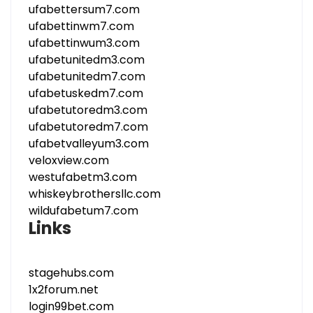
ufabettersum7.com
ufabettinwm7.com
ufabettinwum3.com
ufabetunitedm3.com
ufabetunitedm7.com
ufabetuskedm7.com
ufabetutoredm3.com
ufabetutoredm7.com
ufabetvalleyum3.com
veloxview.com
westufabetm3.com
whiskeybrothersllc.com
wildufabetum7.com
Links
stagehubs.com
1x2forum.net
login99bet.com