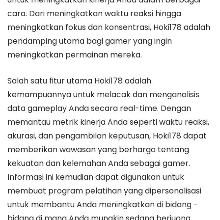
cara. Dari meningkatkan waktu reaksi hingga
meningkatkan fokus dan konsentrasi, Hoki178 adalah
pendamping utama bagi gamer yang ingin
meningkatkan permainan mereka.
Salah satu fitur utama Hoki178 adalah
kemampuannya untuk melacak dan menganalisis
data gameplay Anda secara real-time. Dengan
memantau metrik kinerja Anda seperti waktu reaksi,
akurasi, dan pengambilan keputusan, Hoki178 dapat
memberikan wawasan yang berharga tentang
kekuatan dan kelemahan Anda sebagai gamer.
Informasi ini kemudian dapat digunakan untuk
membuat program pelatihan yang dipersonalisasi
untuk membantu Anda meningkatkan di bidang -
bidang di mana Anda mungkin sedang berjuang.