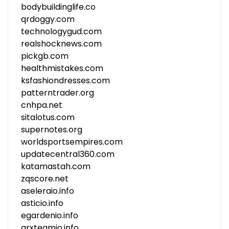
bodybuildinglife.co
qrdoggy.com
technologygud.com
realshocknews.com
pickgb.com
healthmistakes.com
ksfashiondresses.com
patterntrader.org
cnhpa.net
sitalotus.com
supernotes.org
worldsportsempires.com
updatecentral360.com
katamastah.com
zqscore.net
aseleraio.info
asticio.info
egardenio.info
arxteamio.info