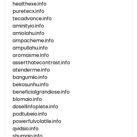
healthexe.info
puretecx.info
tecadvance.info
aminityio.info
amiolahu.info
ampacheme.info
ampullahu.info
aromaxme.info
asserthatecontrast.info
atenderme.info
bangumiio.info
bekosunhu.info
beneficialgrandiose.info
blomaio.info
dosellinfoplete.info
podtubeio.info
powerfulvolatile.info
qvidsio.info
shumaio.info