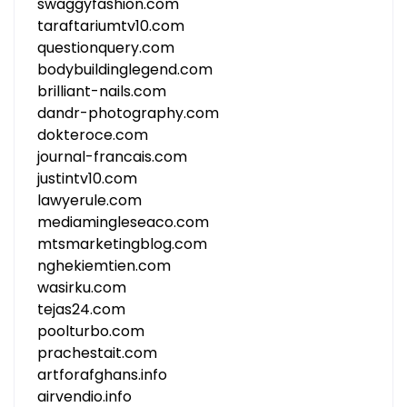
swaggyfashion.com
taraftariumtv10.com
questionquery.com
bodybuildinglegend.com
brilliant-nails.com
dandr-photography.com
dokteroce.com
journal-francais.com
justintv10.com
lawyerule.com
mediamingleseaco.com
mtsmarketingblog.com
nghekiemtien.com
wasirku.com
tejas24.com
poolturbo.com
prachestait.com
artforafghans.info
airvendio.info