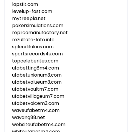
lapsfit.com
levelup-fast.com
mytreepla.net
pokersimulations.com
replicamanufactory.net
rezultate-loto.info
splendifulous.com
sportsrecords4u.com
topceleberites.com
ufabetting8m4.com
ufabetunionum3.com
ufabetvalueum3.com
ufabetvaultm7.com
ufabetvillageum7.com
ufabetvoicem3.com
waveufabetm4.com
wayang88.net
websiteufabetm4.com
whiteufabetm4.com