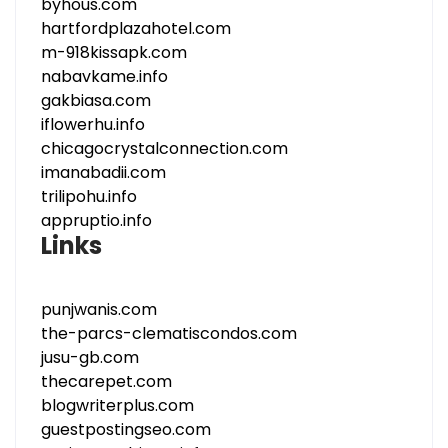
byhous.com
hartfordplazahotel.com
m-918kissapk.com
nabavkame.info
gakbiasa.com
iflowerhu.info
chicagocrystalconnection.com
imanabadii.com
trilipohu.info
appruptio.info
Links
punjwanis.com
the-parcs-clematiscondos.com
jusu-gb.com
thecarepet.com
blogwriterplus.com
guestpostingseo.com