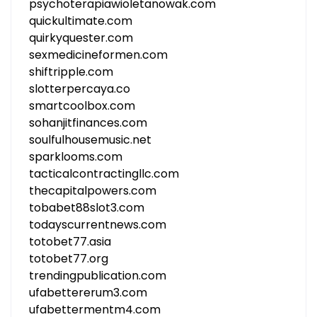
psychoterapiawioletanowak.com
quickultimate.com
quirkyquester.com
sexmedicineformen.com
shiftripple.com
slotterpercaya.co
smartcoolbox.com
sohanjitfinances.com
soulfulhousemusic.net
sparklooms.com
tacticalcontractingllc.com
thecapitalpowers.com
tobabet88slot3.com
todayscurrentnews.com
totobet77.asia
totobet77.org
trendingpublication.com
ufabettererum3.com
ufabettermentm4.com