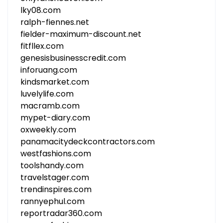
lky08.com
ralph-fiennes.net
fielder-maximum-discount.net
fitfllex.com
genesisbusinesscredit.com
inforuang.com
kindsmarket.com
luvelylife.com
macramb.com
mypet-diary.com
oxweekly.com
panamacitydeckcontractors.com
westfashions.com
toolshandy.com
travelstager.com
trendinspires.com
rannyephul.com
reportradar360.com