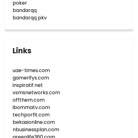
poker
bandarqq
bandarqq pkv
Links
uae-times.com
gamerifys.com
inspiratif.net
vsmsnetworks.com
offthem.com
ibommatv.com
techporfit.com
bekasionline.com
nbusinessplan.com
greenlife360.com