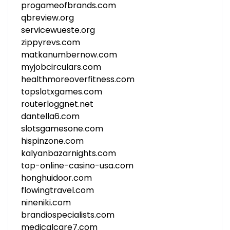
progameofbrands.com
qbreview.org
servicewueste.org
zippyrevs.com
matkanumbernow.com
myjobcirculars.com
healthmoreoverfitness.com
topslotxgames.com
routerloggnet.net
dantella6.com
slotsgamesone.com
hispinzone.com
kalyanbazarnights.com
top-online-casino-usa.com
honghuidoor.com
flowingtravel.com
nineniki.com
brandiospecialists.com
medicalcare7.com