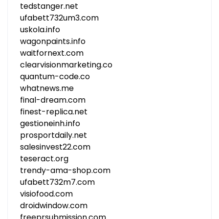
tedstanger.net
ufabett732um3.com
uskola.info
wagonpaints.info
waitfornext.com
clearvisionmarketing.co
quantum-code.co
whatnews.me
final-dream.com
finest-replica.net
gestioneinh.info
prosportdaily.net
salesinvest22.com
teseract.org
trendy-ama-shop.com
ufabett732m7.com
visiofood.com
droidwindow.com
freeprsubmission.com