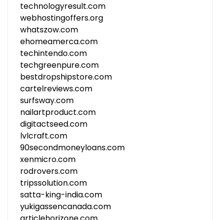
technologyresult.com
webhostingoffers.org
whatszow.com
ehomeamerca.com
techintendo.com
techgreenpure.com
bestdropshipstore.com
cartelreviews.com
surfsway.com
nailartproduct.com
digitactseed.com
lvlcraft.com
90secondmoneyloans.com
xenmicro.com
rodrovers.com
tripssolution.com
satta-king-india.com
yukigassencanada.com
articlehorizone.com