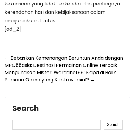
kekuasaan yang tidak terkendali dan pentingnya
kerendahan hati dan kebijaksanaan dalam
menjalankan otoritas.
[ad_2]
Post
←
Bebaskan Kemenangan Beruntun Anda dengan
MPO88asia: Destinasi Permainan Online Terbaik
navigation
Mengungkap Misteri Warganet88: Siapa di Balik
Persona Online yang Kontroversial?
→
Search
Search