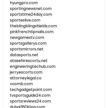
hyungpro.com
sportingnewsnet.com
sportstime24day.com
sporteslive.com
theblingblingshields.com
pinkfrenchtipnails.com
newgamestv.com
sportsgallerys.com
sportsmirrors.net
datasports.net
atasehirescortu.net
engineeringtechub.com
jerryescorts.com
attorneylegal.co
voomb.com
techgadgetpoint.com
tvsportsguide24.com
sportsreviews24.com
dubai360blog.com