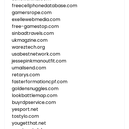
freecellphonedatabase.com
gamersrope.com
exellewebmedia.com
free-gamestop.com
sinbadtravels.com
ukmagzine.com
wareztech.org
usabestnetwork.com
jessepinkmanoutfit.com
umailsend.com
retarys.com
fasterformationcpf.com
goldensnuggles.com
lookbattlemap.com
buyrdpservice.com
yesport.net
tostylo.com
yougetthat.net