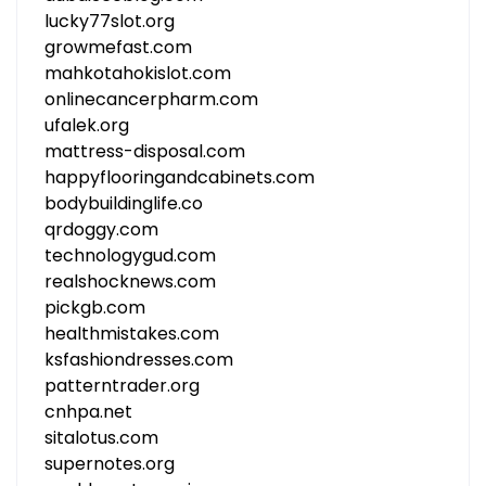
lucky77slot.org
growmefast.com
mahkotahokislot.com
onlinecancerpharm.com
ufalek.org
mattress-disposal.com
happyflooringandcabinets.com
bodybuildinglife.co
qrdoggy.com
technologygud.com
realshocknews.com
pickgb.com
healthmistakes.com
ksfashiondresses.com
patterntrader.org
cnhpa.net
sitalotus.com
supernotes.org