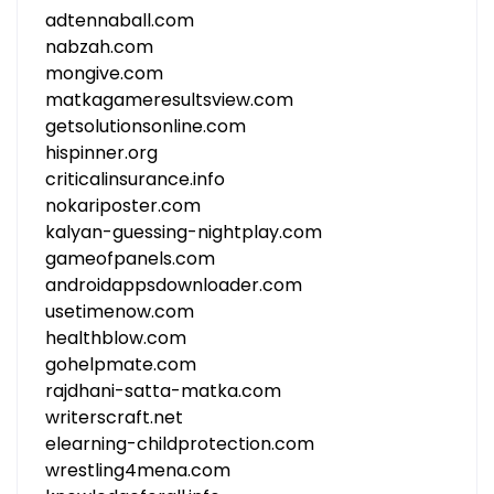
adtennaball.com
nabzah.com
mongive.com
matkagameresultsview.com
getsolutionsonline.com
hispinner.org
criticalinsurance.info
nokariposter.com
kalyan-guessing-nightplay.com
gameofpanels.com
androidappsdownloader.com
usetimenow.com
healthblow.com
gohelpmate.com
rajdhani-satta-matka.com
writerscraft.net
elearning-childprotection.com
wrestling4mena.com