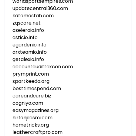
worldsportsempires.com
updatecentral360.com
katamastah.com
zqscore.net
aseleraio.info
asticio.info
egardenio.info
arxteamio.info
getalexio.info
accountaudittaxcon.com
prymprint.com
sportkeeda.org
besttimespend.com
careandcure.biz
cogniyo.com
easymagazines.org
hirfanjilasmi.com
hometricks.org
leathercraftpro.com