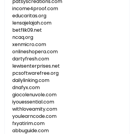
patsyscreations.com
income4proof.com
educaritas.org
lensajelajah.com
betflik09.net
ncaq.org
xenmicro.com
onlineshopera.com
dartyfresh.com
lewisenterprises.net
pcsoftwarefree.org
dailylinking.com
dnafyx.com
giocolenuvole.com
iyouessential.com
withloveamity.com
youlearncode.com
fxyatirim.com
abbuguide.com