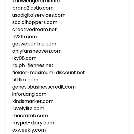
knowledgeforall.info
brand2lastio.com
usadigitalservices.com
socialhoppers.com
creativedream.net
n2315.com
getwebonline.com
onlyfansheaven.com
lky08.com
ralph-fiennes.net
fielder-maximum-discount.net
fitfllex.com
genesisbusinesscredit.com
inforuang.com
kindsmarket.com
luvelylife.com
macramb.com
mypet-diary.com
oxweekly.com