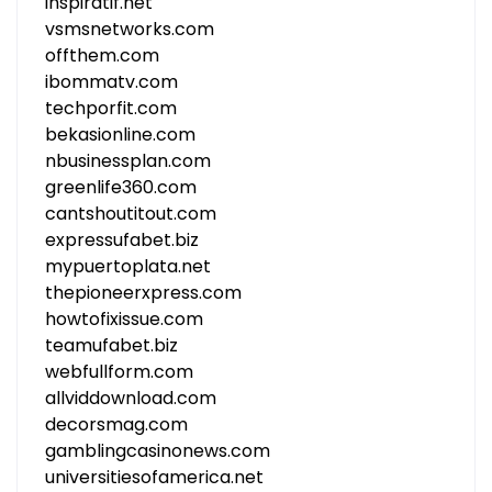
inspiratif.net
vsmsnetworks.com
offthem.com
ibommatv.com
techporfit.com
bekasionline.com
nbusinessplan.com
greenlife360.com
cantshoutitout.com
expressufabet.biz
mypuertoplata.net
thepioneerxpress.com
howtofixissue.com
teamufabet.biz
webfullform.com
allviddownload.com
decorsmag.com
gamblingcasinonews.com
universitiesofamerica.net