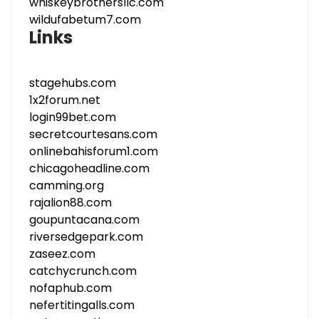
whiskeybrothersllc.com
wildufabetum7.com
Links
stagehubs.com
1x2forum.net
login99bet.com
secretcourtesans.com
onlinebahisforum1.com
chicagoheadline.com
camming.org
rajalion88.com
goupuntacana.com
riversedgepark.com
zaseez.com
catchycrunch.com
nofaphub.com
nefertitingalls.com