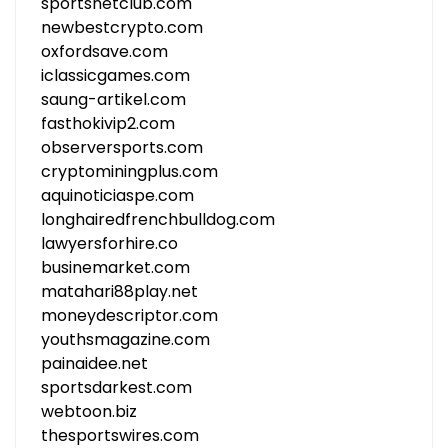
sportsnetclub.com
newbestcrypto.com
oxfordsave.com
iclassicgames.com
saung-artikel.com
fasthokivip2.com
observersports.com
cryptominingplus.com
aquinoticiaspe.com
longhairedfrenchbulldog.com
lawyersforhire.co
businemarket.com
matahari88play.net
moneydescriptor.com
youthsmagazine.com
painaidee.net
sportsdarkest.com
webtoon.biz
thesportswires.com