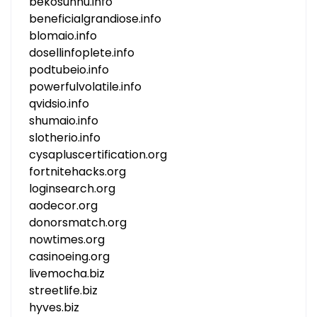
bekosunhu.info
beneficialgrandiose.info
blomaio.info
dosellinfoplete.info
podtubeio.info
powerfulvolatile.info
qvidsio.info
shumaio.info
slotherio.info
cysapluscertification.org
fortnitehacks.org
loginsearch.org
aodecor.org
donorsmatch.org
nowtimes.org
casinoeing.org
livemocha.biz
streetlife.biz
hyves.biz