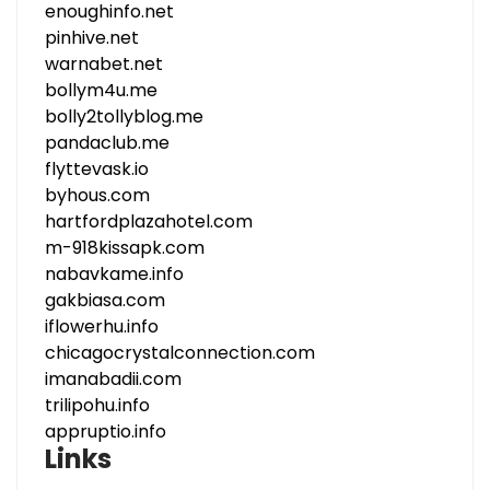
enoughinfo.net
pinhive.net
warnabet.net
bollym4u.me
bolly2tollyblog.me
pandaclub.me
flyttevask.io
byhous.com
hartfordplazahotel.com
m-918kissapk.com
nabavkame.info
gakbiasa.com
iflowerhu.info
chicagocrystalconnection.com
imanabadii.com
trilipohu.info
appruptio.info
Links