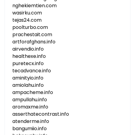
nghekiemtien.com
wasirku.com
tejas24.com
poolturbo.com
prachestait.com
artforafghans.info
airvendio.info
healthexe.info
puretecx.info
tecadvance.info
aminityio.info
amiolahu.info
ampacheme.info
ampullahu.info
aromaxme.info
asserthatecontrast.info
atenderme.info
bangumiio.info