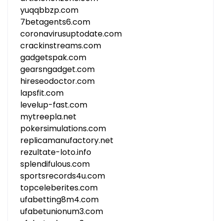
yuqqbbzp.com
7betagents6.com
coronavirusuptodate.com
crackinstreams.com
gadgetspak.com
gearsngadget.com
hireseodoctor.com
lapsfit.com
levelup-fast.com
mytreepla.net
pokersimulations.com
replicamanufactory.net
rezultate-loto.info
splendifulous.com
sportsrecords4u.com
topceleberites.com
ufabetting8m4.com
ufabetunionum3.com