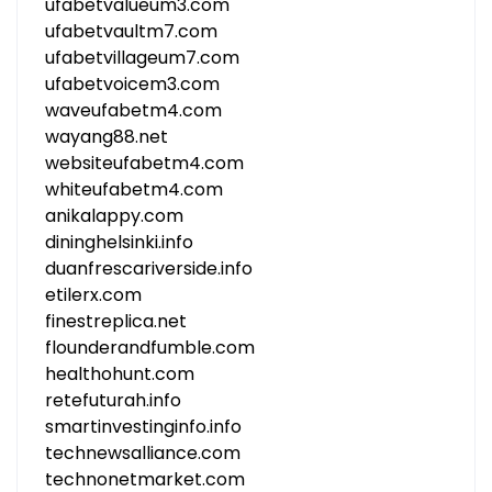
ufabetvalueum3.com
ufabetvaultm7.com
ufabetvillageum7.com
ufabetvoicem3.com
waveufabetm4.com
wayang88.net
websiteufabetm4.com
whiteufabetm4.com
anikalappy.com
dininghelsinki.info
duanfrescariverside.info
etilerx.com
finestreplica.net
flounderandfumble.com
healthohunt.com
retefuturah.info
smartinvestinginfo.info
technewsalliance.com
technonetmarket.com