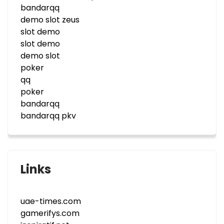
bandarqq
demo slot zeus
slot demo
slot demo
demo slot
poker
qq
poker
bandarqq
bandarqq pkv
Links
uae-times.com
gamerifys.com