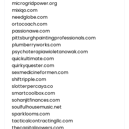
microgridpower.org
mixiqo.com
needglobe.com
ortocoach.com
passionawe.com
pittsburghpaintingprofessionals.com
plumberryworks.com
psychoterapiawioletanowak.com
quickultimate.com
quirkyquester.com
sexmedicineformen.com
shiftripple.com
slotterpercaya.co
smartcoolbox.com
sohanjitfinances.com
soulfulhousemusic.net
sparklooms.com
tacticalcontractingllc.com
thecapitalpowers.com