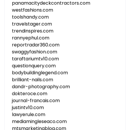
panamacitydeckcontractors.com
westfashions.com
toolshandy.com
travelstager.com
trendinspires.com
rannyephul.com
reportradar360.com
swaggyfashion.com
taraftariumtv10.com
questionquery.com
bodybuildinglegend.com
brilliant-nails.com
dandr-photography.com
dokteroce.com
journal-francais.com
justintv10.com
lawyerule.com
mediamingleseaco.com
mtsmarketingblog.com