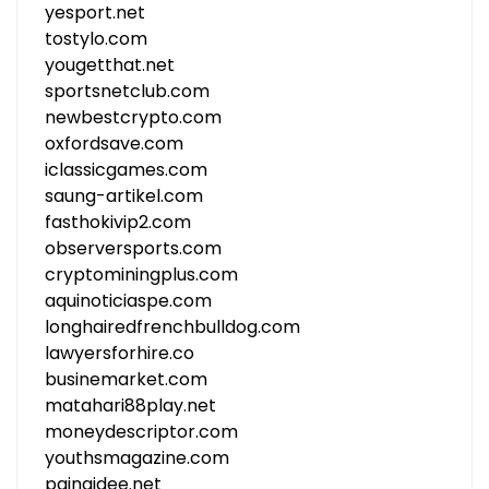
yesport.net
tostylo.com
yougetthat.net
sportsnetclub.com
newbestcrypto.com
oxfordsave.com
iclassicgames.com
saung-artikel.com
fasthokivip2.com
observersports.com
cryptominingplus.com
aquinoticiaspe.com
longhairedfrenchbulldog.com
lawyersforhire.co
businemarket.com
matahari88play.net
moneydescriptor.com
youthsmagazine.com
painaidee.net