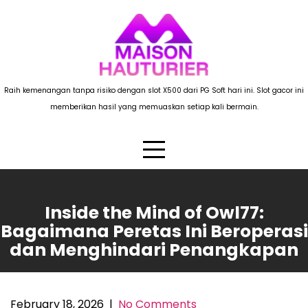
Skip
to
content
Raih kemenangan tanpa risiko dengan slot X500 dari PG Soft hari ini. Slot gacor ini
memberikan hasil yang memuaskan setiap kali bermain.
Inside the Mind of Owl77:
Bagaimana Peretas Ini Beroperasi
dan Menghindari Penangkapan
February 18, 2026
|
No Comments