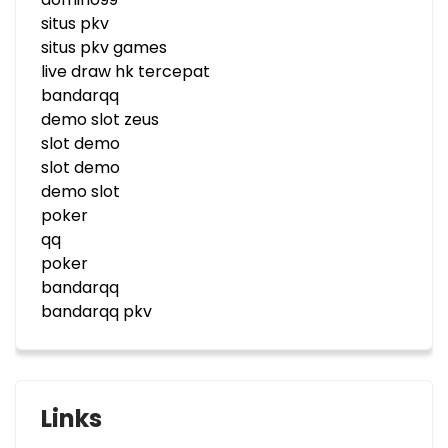
situs pkv
situs pkv games
live draw hk tercepat
bandarqq
demo slot zeus
slot demo
slot demo
demo slot
poker
qq
poker
bandarqq
bandarqq pkv
Links