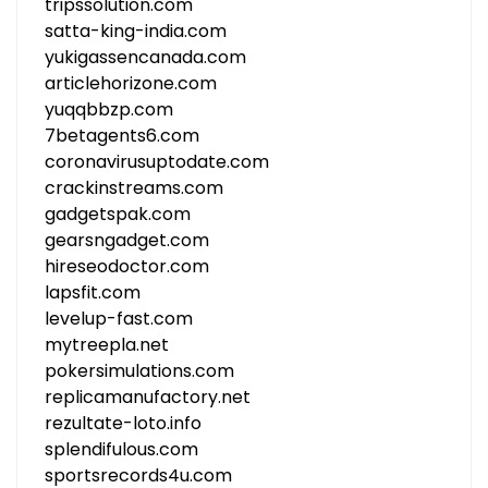
tripssolution.com
satta-king-india.com
yukigassencanada.com
articlehorizone.com
yuqqbbzp.com
7betagents6.com
coronavirusuptodate.com
crackinstreams.com
gadgetspak.com
gearsngadget.com
hireseodoctor.com
lapsfit.com
levelup-fast.com
mytreepla.net
pokersimulations.com
replicamanufactory.net
rezultate-loto.info
splendifulous.com
sportsrecords4u.com