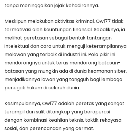
tanpa meninggalkan jejak kehadirannya.
Meskipun melakukan aktivitas kriminal, Owl77 tidak
termotivasi oleh keuntungan finansial. Sebaliknya, ia
melihat peretasan sebagai bentuk tantangan
intelektual dan cara untuk menguji keterampilannya
melawan yang terbaik di industri ini. Pola pikir ini
mendorongnya untuk terus mendorong batasan-
batasan yang mungkin ada di dunia keamanan siber,
menjadikannya lawan yang tangguh bagi lembaga
penegak hukum di seluruh dunia.
Kesimpulannya, Owl77 adalah peretas yang sangat
terampil dan sulit ditangkap yang beroperasi
dengan kombinasi keahlian teknis, taktik rekayasa
sosial, dan perencanaan yang cermat.