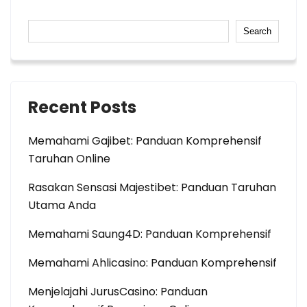
Search
Recent Posts
Memahami Gajibet: Panduan Komprehensif
Taruhan Online
Rasakan Sensasi Majestibet: Panduan Taruhan
Utama Anda
Memahami Saung4D: Panduan Komprehensif
Memahami Ahlicasino: Panduan Komprehensif
Menjelajahi JurusCasino: Panduan