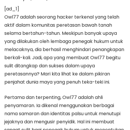
[ad_1]
Owl77 adalah seorang hacker terkenal yang telah
aktif dalam komunitas peretasan bawah tanah
selama bertahun-tahun. Meskipun banyak upaya
yang dilakukan oleh lembaga penegak hukum untuk
melacaknya, dia berhasil menghindari penangkapan
berkali-kali. Jadi, apa yang membuat Owl77 begitu
sulit ditangkap dan sukses dalam upaya
peretasannya? Mari kita lihat ke dalam pikiran
penjahat dunia maya yang penuh teka-teki ini.
Pertama dan terpenting, Owl77 adalah ahli
penyamaran. Ia dikenal menggunakan berbagai
nama samaran dan identitas palsu untuk menutupi
jejaknya dan mengusir penyidik. Hal ini membuat
sangat sulit bagi penegak hukum untuk menentukan