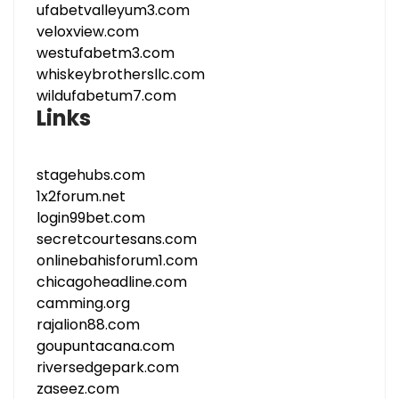
ufabetvalleyum3.com
veloxview.com
westufabetm3.com
whiskeybrothersllc.com
wildufabetum7.com
Links
stagehubs.com
1x2forum.net
login99bet.com
secretcourtesans.com
onlinebahisforum1.com
chicagoheadline.com
camming.org
rajalion88.com
goupuntacana.com
riversedgepark.com
zaseez.com