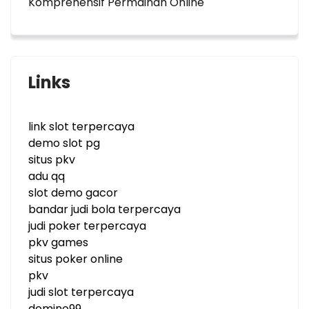
Komprehensif Permainan Online
Links
link slot terpercaya
demo slot pg
situs pkv
adu qq
slot demo gacor
bandar judi bola terpercaya
judi poker terpercaya
pkv games
situs poker online
pkv
judi slot terpercaya
domino99