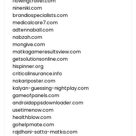
flowingtravel.com
nineniki.com
brandiospecialists.com
medicalcare7.com
adtennaball.com
nabzah.com
mongive.com
matkagameresultsview.com
getsolutionsonline.com
hispinner.org
criticalinsurance.info
nokariposter.com
kalyan-guessing-nightplay.com
gameofpanels.com
androidappsdownloader.com
usetimenow.com
healthblow.com
gohelpmate.com
rajdhani-satta-matka.com