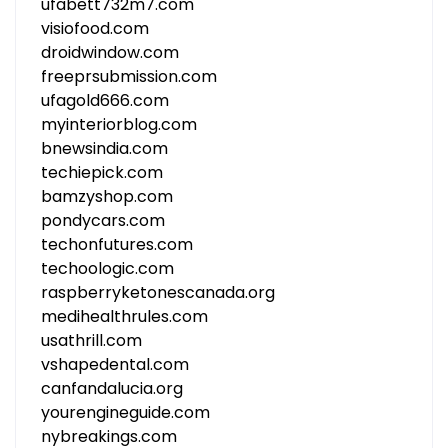
ufabett732m7.com
visiofood.com
droidwindow.com
freeprsubmission.com
ufagold666.com
myinteriorblog.com
bnewsindia.com
techiepick.com
bamzyshop.com
pondycars.com
techonfutures.com
techoologic.com
raspberryketonescanada.org
medihealthrules.com
usathrill.com
vshapedental.com
canfandalucia.org
yourengineguide.com
nybreakings.com