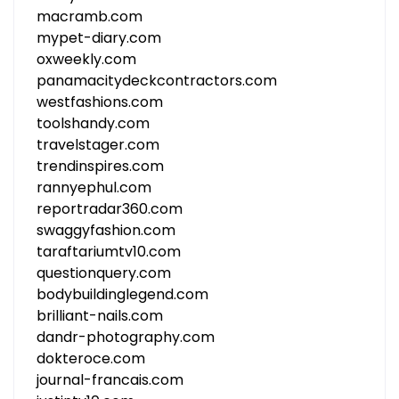
macramb.com
mypet-diary.com
oxweekly.com
panamacitydeckcontractors.com
westfashions.com
toolshandy.com
travelstager.com
trendinspires.com
rannyephul.com
reportradar360.com
swaggyfashion.com
taraftariumtv10.com
questionquery.com
bodybuildinglegend.com
brilliant-nails.com
dandr-photography.com
dokteroce.com
journal-francais.com