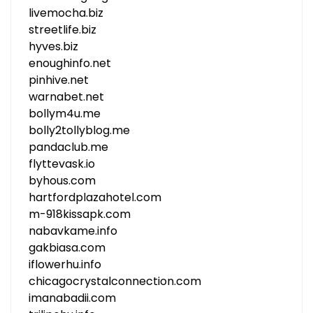
livemocha.biz
streetlife.biz
hyves.biz
enoughinfo.net
pinhive.net
warnabet.net
bollym4u.me
bolly2tollyblog.me
pandaclub.me
flyttevask.io
byhous.com
hartfordplazahotel.com
m-918kissapk.com
nabavkame.info
gakbiasa.com
iflowerhu.info
chicagocrystalconnection.com
imanabadii.com