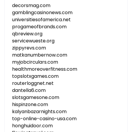
decorsmag.com
gamblingcasinonews.com
universitiesofamerica.net
progameofbrands.com
qbreview.org
servicewueste.org
zippyrevs.com
matkanumbernow.com
myjobcirculars.com
healthmoreoverfitness.com
topslotxgames.com
routerloggnet.net
dantella6.com
slotsgamesone.com
hispinzone.com
kalyanbazarnights.com
top-online-casino-usa.com
honghuidoor.com