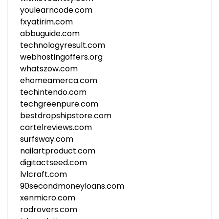
youlearncode.com
fxyatirim.com
abbuguide.com
technologyresult.com
webhostingoffers.org
whatszow.com
ehomeamerca.com
techintendo.com
techgreenpure.com
bestdropshipstore.com
cartelreviews.com
surfsway.com
nailartproduct.com
digitactseed.com
lvlcraft.com
90secondmoneyloans.com
xenmicro.com
rodrovers.com