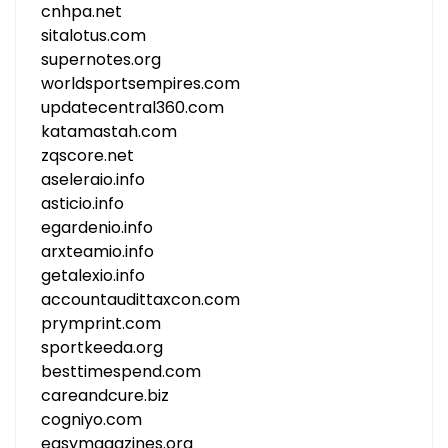
cnhpa.net
sitalotus.com
supernotes.org
worldsportsempires.com
updatecentral360.com
katamastah.com
zqscore.net
aseleraio.info
asticio.info
egardenio.info
arxteamio.info
getalexio.info
accountaudittaxcon.com
prymprint.com
sportkeeda.org
besttimespend.com
careandcure.biz
cogniyo.com
easymagazines.org