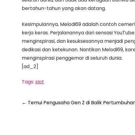
bertahun-tahun yang akan datang.
Kesimpulannya, Melodi69 adalah contoh cemerl
kerja keras. Perjalanannya dari sensasi YouTu
menginspirasi, dan kesuksesannya menjadi pe
dedikasi dan ketekunan. Nantikan Melodi69, kare
menginspirasi penggemar di seluruh dunia.
[ad_2]
Tags:
slot
Post
←
Temui Pengusaha Gen Z di Balik Pertumbuhan 
navigation