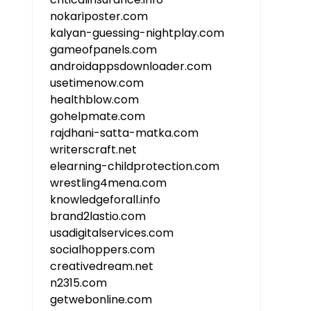
nokariposter.com
kalyan-guessing-nightplay.com
gameofpanels.com
androidappsdownloader.com
usetimenow.com
healthblow.com
gohelpmate.com
rajdhani-satta-matka.com
writerscraft.net
elearning-childprotection.com
wrestling4mena.com
knowledgeforall.info
brand2lastio.com
usadigitalservices.com
socialhoppers.com
creativedream.net
n2315.com
getwebonline.com