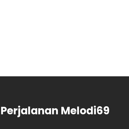
 Perjalanan Melodi69