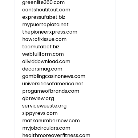
greenlife360.com
cantshoutitout.com
expressufabet.biz
mypuertoplata.net
thepioneerxpress.com
howtofixissue.com
teamufabet.biz
webfullform.com
allviddownload.com
decorsmag.com
gamblingcasinonews.com
universitiesofamerica.net
progameofbrands.com
qbreview.org
servicewueste.org
zippyrevs.com
matkanumbernow.com
myjobcirculars.com
healthmoreoverfitness.com