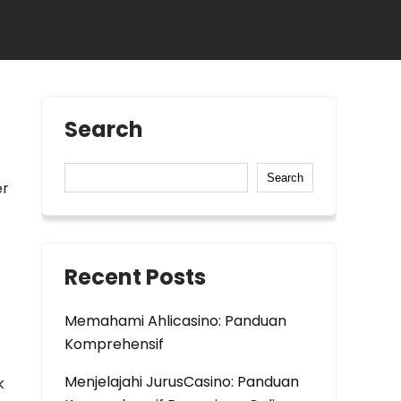
Search
Search
er
Recent Posts
Memahami Ahlicasino: Panduan
Komprehensif
Menjelajahi JurusCasino: Panduan
k