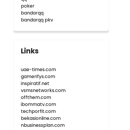
poker
bandarqq
bandarqq pkv
Links
uae-times.com
gamerifys.com
inspiratif.net
vsmsnetworks.com
offthem.com
ibommatv.com
techporfit.com
bekasionline.com
nbusinessplan.com