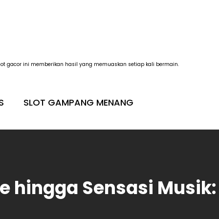
 Slot gacor ini memberikan hasil yang memuaskan setiap kali bermain.
S
SLOT GAMPANG MENANG
e hingga Sensasi Musik: