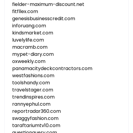
fielder-maximum-discount.net
fitfllex.com
genesisbusinesscredit.com
inforuang.com
kindsmarket.com
luvelylife.com
macramb.com
mypet-diary.com
oxweekly.com
panamacitydeckcontractors.com
westfashions.com
toolshandy.com
travelstager.com
trendinspires.com
rannyephul.com
reportradar360.com
swaggyfashion.com
taraftariumtv10.com
questionquery.com