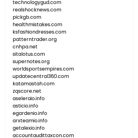
technologygud.com
realshocknews.com
pickgb.com
healthmistakes.com
ksfashiondresses.com
patterntrader.org
cnhpa.net
sitalotus.com
supernotes.org
worldsportsempires.com
updatecentral360.com
katamastah.com
zqscore.net
aseleraio.info
asticio.info
egardenio.info
arxteamio.info
getalexio.info
accountaudittaxcon.com