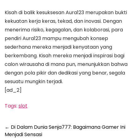
Kisah di balik kesuksesan Aura123 merupakan bukti
kekuatan kerja keras, tekad, dan inovasi. Dengan
menerima risiko, kegagalan, dan kolaborasi, para
pendiri Aura123 mampu mengubah konsep
sederhana mereka menjadi kenyataan yang
berkembang. Kisah mereka menjadi inspirasi bagi
calon wirausaha di mana pun, menunjukkan bahwa
dengan pola pikir dan dedikasi yang benar, segala
sesuatu mungkin terjadi.
[ad_2]
Tags:
slot
Post
←
Di Dalam Dunia Senja777: Bagaimana Gamer Ini
Menjadi Sensasi