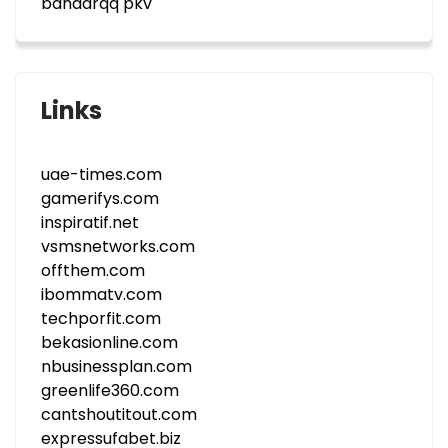
bandarqq pkv
Links
uae-times.com
gamerifys.com
inspiratif.net
vsmsnetworks.com
offthem.com
ibommatv.com
techporfit.com
bekasionline.com
nbusinessplan.com
greenlife360.com
cantshoutitout.com
expressufabet.biz