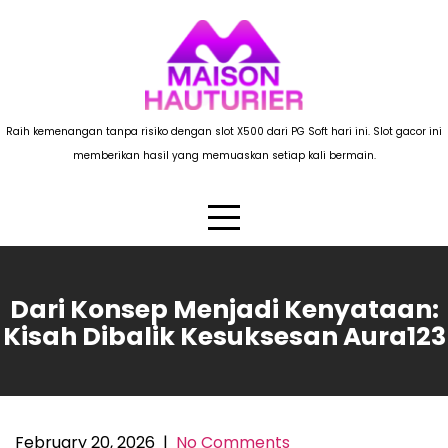
Skip
to
content
Raih kemenangan tanpa risiko dengan slot X500 dari PG Soft hari ini. Slot gacor ini
memberikan hasil yang memuaskan setiap kali bermain.
Dari Konsep Menjadi Kenyataan:
Kisah Dibalik Kesuksesan Aura123
February 20, 2026
|
No Comments