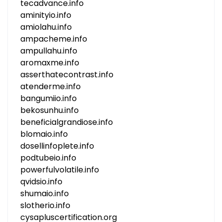
tecadvance.info
aminityio.info
amiolahu.info
ampacheme.info
ampullahu.info
aromaxme.info
asserthatecontrast.info
atenderme.info
bangumiio.info
bekosunhu.info
beneficialgrandiose.info
blomaio.info
dosellinfoplete.info
podtubeio.info
powerfulvolatile.info
qvidsio.info
shumaio.info
slotherio.info
cysapluscertification.org