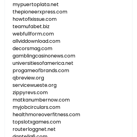
mypuertoplata.net
thepioneerxpress.com
howtofixissue.com
teamufabet.biz
webfullform.com
allviddownload.com
decorsmag.com
gamblingcasinonews.com
universitiesofamerica.net
progameofbrands.com
qbreview.org
servicewueste.org
zippyrevs.com
matkanumbernow.com
myjobcirculars.com
healthmoreoverfitness.com
topslotxgames.com
routerloggnet.net
dantella6.com