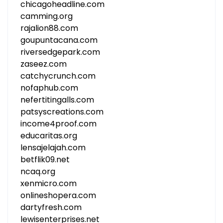
chicagoheadline.com
camming.org
rajalion88.com
goupuntacana.com
riversedgepark.com
zaseez.com
catchycrunch.com
nofaphub.com
nefertitingalls.com
patsyscreations.com
income4proof.com
educaritas.org
lensajelajah.com
betflik09.net
ncaq.org
xenmicro.com
onlineshopera.com
dartyfresh.com
lewisenterprises.net