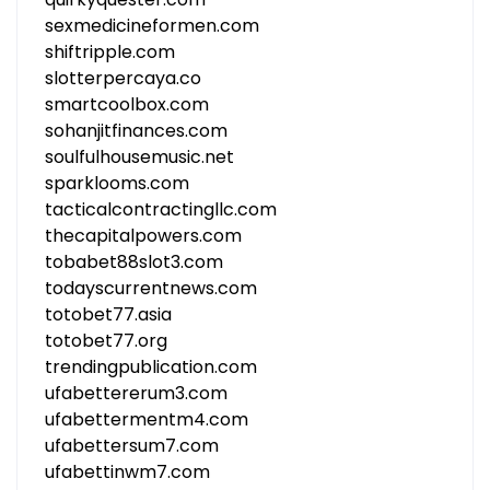
sexmedicineformen.com
shiftripple.com
slotterpercaya.co
smartcoolbox.com
sohanjitfinances.com
soulfulhousemusic.net
sparklooms.com
tacticalcontractingllc.com
thecapitalpowers.com
tobabet88slot3.com
todayscurrentnews.com
totobet77.asia
totobet77.org
trendingpublication.com
ufabettererum3.com
ufabettermentm4.com
ufabettersum7.com
ufabettinwm7.com